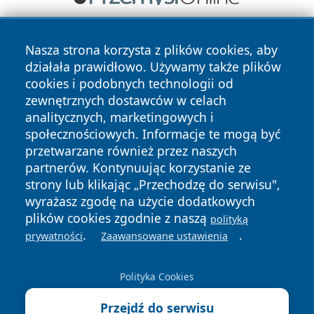
Nasza strona korzysta z plików cookies, aby
działała prawidłowo. Używamy także plików
cookies i podobnych technologii od
zewnętrznych dostawców w celach
analitycznych, marketingowych i
Copyright © 2026 irybnik.pl Wszystkie prawa zastrzeżone.
społecznościowych. Informacje te mogą być
przetwarzane również przez naszych
partnerów. Kontynuując korzystanie ze
Polityka
Polityka
News
Autorzy
strony lub klikając „Przechodzę do serwisu",
Prywatności
Cookies
wyrażasz zgodę na użycie dodatkowych
plików cookies zgodnie z naszą
polityką
.
.
prywatności
Zaawansowane ustawienia
Polityka Cookies
Przejdź do serwisu