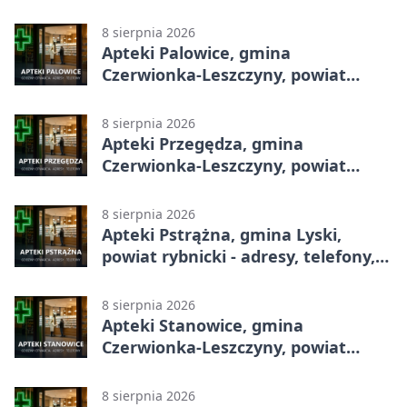
8 sierpnia 2026
Apteki Palowice, gmina
Czerwionka-Leszczyny, powiat
rybnicki - adresy, telefony, godziny
otwarcia
8 sierpnia 2026
Apteki Przegędza, gmina
Czerwionka-Leszczyny, powiat
rybnicki - adresy, telefony, godziny
otwarcia
8 sierpnia 2026
Apteki Pstrążna, gmina Lyski,
powiat rybnicki - adresy, telefony,
godziny otwarcia
8 sierpnia 2026
Apteki Stanowice, gmina
Czerwionka-Leszczyny, powiat
rybnicki - adresy, telefony, godziny
otwarcia
8 sierpnia 2026