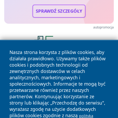
SPRAWDŹ SZCZEGÓŁY
autopromocja
Nasza strona korzysta z plików cookies, aby
działała prawidłowo. Używamy także plików
cookies i podobnych technologii od
zewnętrznych dostawców w celach
analitycznych, marketingowych i
społecznościowych. Informacje te mogą być
przetwarzane również przez naszych
Copyright © 2026 irybnik.pl Wszystkie prawa zastrzeżone.
partnerów. Kontynuując korzystanie ze
strony lub klikając „Przechodzę do serwisu",
wyrażasz zgodę na użycie dodatkowych
Polityka
Polityka
News
Autorzy
plików cookies zgodnie z naszą
polityką
Prywatności
Cookies