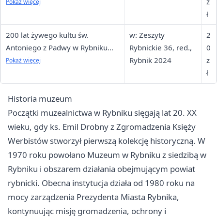
2025
z
Pokaż więcej
ł
200 lat żywego kultu św.
w: Zeszyty
2
Antoniego z Padwy w Rybniku
Rybnickie 36, red.,
0
(1823-2023)
Rybnik 2024
z
Pokaż więcej
ł
Historia muzeum
Początki muzealnictwa w Rybniku sięgają lat 20. XX
wieku, gdy ks. Emil Drobny z Zgromadzenia Księży
Werbistów stworzył pierwszą kolekcję historyczną. W
1970 roku powołano Muzeum w Rybniku z siedzibą w
Rybniku i obszarem działania obejmującym powiat
rybnicki. Obecna instytucja działa od 1980 roku na
mocy zarządzenia Prezydenta Miasta Rybnika,
kontynuując misję gromadzenia, ochrony i