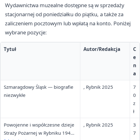
Wydawnictwa muzealne dostępne są w sprzedaży
stacjonarnej od poniedziałku do piątku, a także za
zaliczeniem pocztowym lub wpłatą na konto. Poniżej
wybrane pozycje:
Tytuł
Autor/Redakcja
C
e
n
a
Szmaragdowy Śląsk — biografie
, Rybnik 2025
7
niezwykłe
0
z
ł
Powojenne i współczesne dzieje
, Rybnik 2025
3
Straży Pożarnej w Rybniku 1945-
7