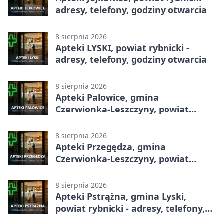
adresy, telefony, godziny otwarcia
8 sierpnia 2026
Apteki LYSKI, powiat rybnicki -
adresy, telefony, godziny otwarcia
8 sierpnia 2026
Apteki Palowice, gmina
Czerwionka-Leszczyny, powiat
rybnicki - adresy, telefony, godziny
otwarcia
8 sierpnia 2026
Apteki Przegędza, gmina
Czerwionka-Leszczyny, powiat
rybnicki - adresy, telefony, godziny
otwarcia
8 sierpnia 2026
Apteki Pstrążna, gmina Lyski,
powiat rybnicki - adresy, telefony,
godziny otwarcia