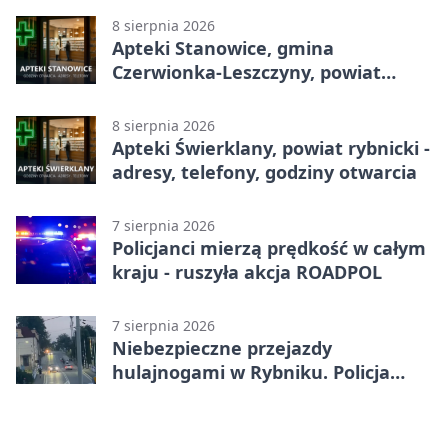
8 sierpnia 2026
Apteki Stanowice, gmina
Czerwionka-Leszczyny, powiat
rybnicki - adresy, telefony, godziny
otwarcia
8 sierpnia 2026
Apteki Świerklany, powiat rybnicki -
adresy, telefony, godziny otwarcia
7 sierpnia 2026
Policjanci mierzą prędkość w całym
kraju - ruszyła akcja ROADPOL
7 sierpnia 2026
Niebezpieczne przejazdy
hulajnogami w Rybniku. Policja
sprawdza nagrania