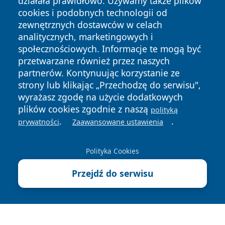
działała prawidłowo. Używamy także plików
cookies i podobnych technologii od
zewnętrznych dostawców w celach
analitycznych, marketingowych i
społecznościowych. Informacje te mogą być
przetwarzane również przez naszych
Copyright © 2026 irybnik.pl Wszystkie prawa zastrzeżone.
partnerów. Kontynuując korzystanie ze
strony lub klikając „Przechodzę do serwisu",
Polityka
Polityka
wyrażasz zgodę na użycie dodatkowych
News
Autorzy
Prywatności
Cookies
plików cookies zgodnie z naszą
polityką
.
.
prywatności
Zaawansowane ustawienia
Polityka Cookies
Przejdź do serwisu