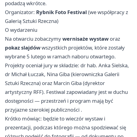
podadzą wkrótce.
Organizator:
Rybnik Foto Festival
(we współpracy z
Galerią Sztuki Rzeczna)
O wydarzeniu
Na otwarciu zobaczymy
wernisaże wystaw
oraz
pokaz slajdów
wszystkich projektów, które zostały
wybrane 5 lutego w ramach naboru otwartego.
Projekty oceniał jury w składzie: dr hab. Anka Sielska,
dr Michał Łuczak, Nina Giba (kierowniczka Galerii
Sztuki Rzeczna) oraz Marcin Giba (dyrektor
artystyczny RFF). Festiwal zapowiadany jest w duchu
dostępności — przestrzeń i program mają być
przyjazne szerokiej publiczności .
Krótko mówiąc: będzie to wieczór wystaw i
prezentacji, podczas którego można spodziewać się
różnych podejść do fotografii — od dokumentu po