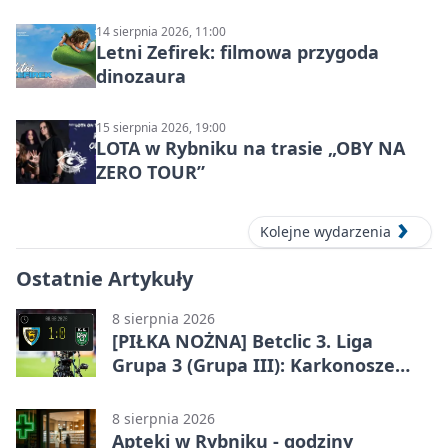
14 sierpnia 2026, 11:00
Letni Zefirek: filmowa przygoda
dinozaura
15 sierpnia 2026, 19:00
LOTA w Rybniku na trasie „OBY NA
ZERO TOUR”
Kolejne wydarzenia
Ostatnie Artykuły
8 sierpnia 2026
[PIŁKA NOŻNA] Betclic 3. Liga
Grupa 3 (Grupa III): Karkonosze
Jelenia Góra – ROW 1964 Rybnik 1:0
8 sierpnia 2026
Apteki w Rybniku - godziny