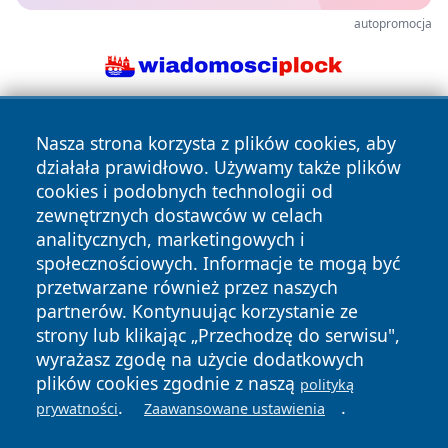
autopromocja
Nasza strona korzysta z plików cookies, aby
działała prawidłowo. Używamy także plików
cookies i podobnych technologii od
zewnętrznych dostawców w celach
analitycznych, marketingowych i
Copyright © 2026 irybnik.pl Wszystkie prawa zastrzeżone.
społecznościowych. Informacje te mogą być
przetwarzane również przez naszych
partnerów. Kontynuując korzystanie ze
Polityka
Polityka
News
Autorzy
strony lub klikając „Przechodzę do serwisu",
Prywatności
Cookies
wyrażasz zgodę na użycie dodatkowych
plików cookies zgodnie z naszą
polityką
.
.
prywatności
Zaawansowane ustawienia