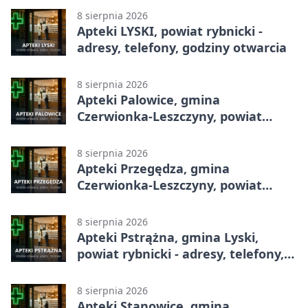
8 sierpnia 2026
Apteki LYSKI, powiat rybnicki -
adresy, telefony, godziny otwarcia
8 sierpnia 2026
Apteki Palowice, gmina
Czerwionka-Leszczyny, powiat
rybnicki - adresy, telefony, godziny
otwarcia
8 sierpnia 2026
Apteki Przegędza, gmina
Czerwionka-Leszczyny, powiat
rybnicki - adresy, telefony, godziny
otwarcia
8 sierpnia 2026
Apteki Pstrążna, gmina Lyski,
powiat rybnicki - adresy, telefony,
godziny otwarcia
8 sierpnia 2026
Apteki Stanowice, gmina