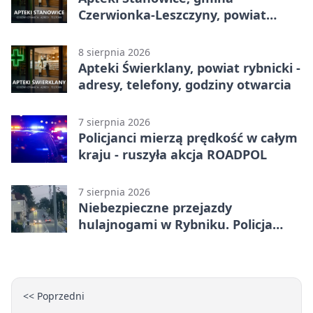
Czerwionka-Leszczyny, powiat
rybnicki - adresy, telefony, godziny
otwarcia
8 sierpnia 2026
Apteki Świerklany, powiat rybnicki -
adresy, telefony, godziny otwarcia
7 sierpnia 2026
Policjanci mierzą prędkość w całym
kraju - ruszyła akcja ROADPOL
7 sierpnia 2026
Niebezpieczne przejazdy
hulajnogami w Rybniku. Policja
sprawdza nagrania
<< Poprzedni