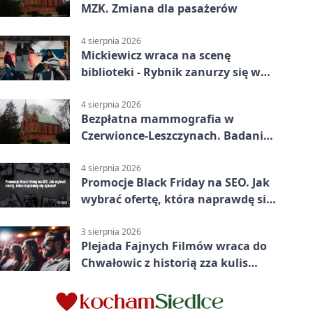
MZK. Zmiana dla pasażerów
4 sierpnia 2026
Mickiewicz wraca na scenę
biblioteki - Rybnik zanurzy się w
„Dziadach”
4 sierpnia 2026
Bezpłatna mammografia w
Czerwionce-Leszczynach. Badania
w dwóch punktach
4 sierpnia 2026
Promocje Black Friday na SEO. Jak
wybrać ofertę, która naprawdę się
opłaca?
3 sierpnia 2026
Plejada Fajnych Filmów wraca do
Chwałowic z historią zza kulis
Disneya