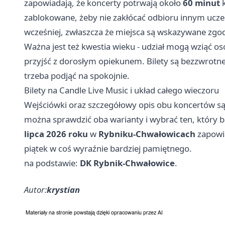
zapowiadają, że koncerty potrwają około
60 minut
k
zablokowane, żeby nie zakłócać odbioru innym ucze
wcześniej, zwłaszcza że miejsca są wskazywane zgod
Ważna jest też kwestia wieku - udział mogą wziąć o
przyjść z dorosłym opiekunem. Bilety są bezzwrotne 
trzeba podjąć na spokojnie.
Bilety na Candle Live Music i układ całego wieczoru
Wejściówki oraz szczegółowy opis obu koncertów s
można sprawdzić oba warianty i wybrać ten, który 
lipca 2026 roku
w
Rybniku-Chwałowicach
zapowia
piątek w coś wyraźnie bardziej pamiętnego.
na podstawie:
DK Rybnik-Chwałowice
.
Autor:
krystian