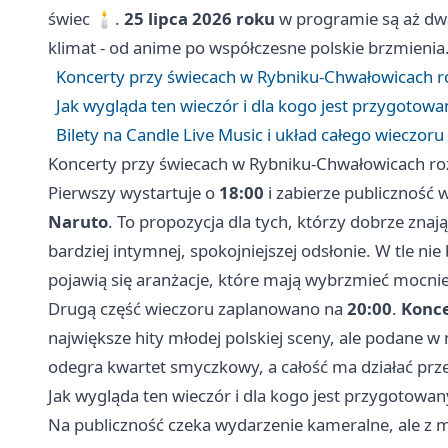
świec 🕯️.
25 lipca 2026 roku
w programie są aż dwa 
klimat - od anime po współczesne polskie brzmienia
Koncerty przy świecach w Rybniku-Chwałowicach r
Jak wygląda ten wieczór i dla kogo jest przygotowa
Bilety na Candle Live Music i układ całego wieczoru
Koncerty przy świecach w Rybniku-Chwałowicach ro
Pierwszy wystartuje o
18:00
i zabierze publiczność 
Naruto
. To propozycja dla tych, którzy dobrze znaj
bardziej intymnej, spokojniejszej odsłonie. W tle ni
pojawią się aranżacje, które mają wybrzmieć mocnie
Drugą część wieczoru zaplanowano na
20:00
.
Konce
największe hity młodej polskiej sceny, ale podane w 
odegra kwartet smyczkowy, a całość ma działać prz
Jak wygląda ten wieczór i dla kogo jest przygotowan
Na publiczność czeka wydarzenie kameralne, ale 