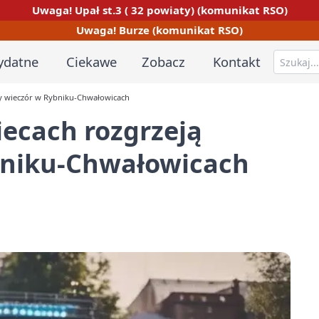
Uwaga! Upał st.3 ( 32 powiaty) (komunikat RSO)
Uwaga! Burze (komunikat RSO)
ydatne
Ciekawe
Zobacz
Kontakt
wy wieczór w Rybniku-Chwałowicach
ecach rozgrzeją
bniku-Chwałowicach