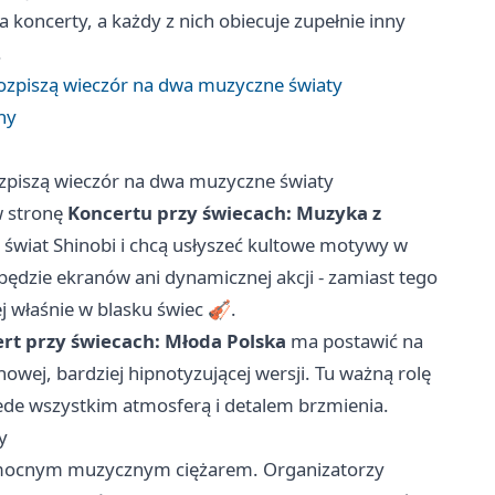
koncerty, a każdy z nich obiecuje zupełnie inny
.
ozpiszą wieczór na dwa muzyczne światy
ny
zpiszą wieczór na dwa muzyczne światy
w stronę
Koncertu przy świecach: Muzyka z
ą świat Shinobi i chcą usłyszeć kultowe motywy w
e będzie ekranów ani dynamicznej akcji - zamiast tego
j właśnie w blasku świec 🎻.
rt przy świecach: Młoda Polska
ma postawić na
nowej, bardziej hipnotyzującej wersji. Tu ważną rolę
ede wszystkim atmosferą i detalem brzmienia.
y
z mocnym muzycznym ciężarem. Organizatorzy