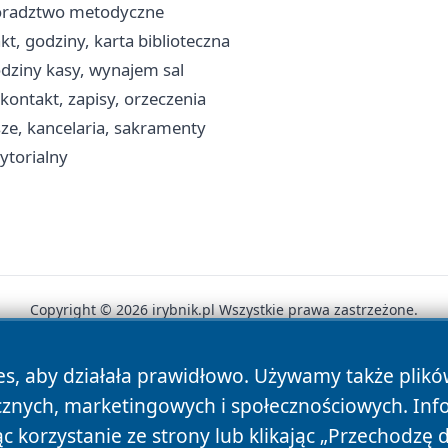
doradztwo metodyczne
kt, godziny, karta biblioteczna
godziny kasy, wynajem sal
ontakt, zapisy, orzeczenia
sze, kancelaria, sakramenty
rytorialny
Copyright © 2026 irybnik.pl Wszystkie prawa zastrzeżone.
es, aby działała prawidłowo. Używamy także plik
News
Autorzy
Polityka Prywatności
Polityka Cookie
cznych, marketingowych i społecznościowych. Inf
 korzystanie ze strony lub klikając „Przechodzę 