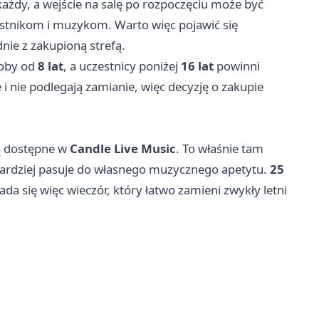
ażdy, a wejście na salę po rozpoczęciu może być
stnikom i muzykom. Warto więc pojawić się
nie z zakupioną strefą.
soby od
8 lat
, a uczestnicy poniżej
16 lat
powinni
i nie podlegają zamianie, więc decyzję o zakupie
ą dostępne w
Candle Live Music
. To właśnie tam
bardziej pasuje do własnego muzycznego apetytu.
25
da się więc wieczór, który łatwo zamieni zwykły letni