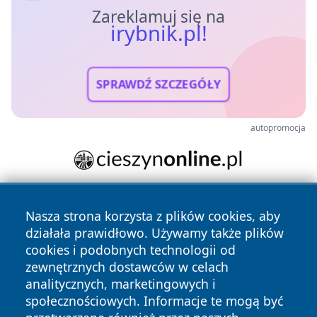
Zareklamuj się na
irybnik.pl!
SPRAWDŹ SZCZEGÓŁY
autopromocja
Nasza strona korzysta z plików cookies, aby
działała prawidłowo. Używamy także plików
cookies i podobnych technologii od
zewnętrznych dostawców w celach
analitycznych, marketingowych i
Copyright © 2026 irybnik.pl Wszystkie prawa zastrzeżone.
społecznościowych. Informacje te mogą być