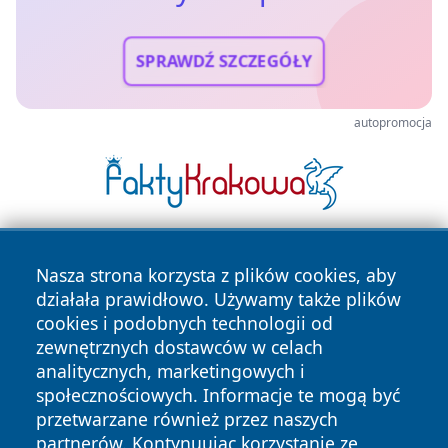
SPRAWDŹ SZCZEGÓŁY
autopromocja
Nasza strona korzysta z plików cookies, aby
działała prawidłowo. Używamy także plików
cookies i podobnych technologii od
zewnętrznych dostawców w celach
analitycznych, marketingowych i
Copyright © 2026 irybnik.pl Wszystkie prawa zastrzeżone.
społecznościowych. Informacje te mogą być
przetwarzane również przez naszych
partnerów. Kontynuując korzystanie ze
Polityka
Polityka