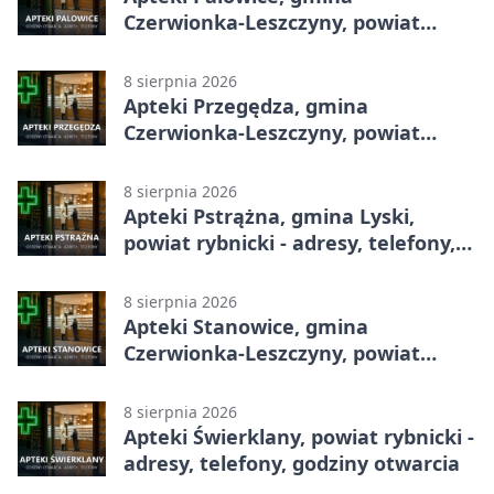
Czerwionka-Leszczyny, powiat
rybnicki - adresy, telefony, godziny
otwarcia
8 sierpnia 2026
Apteki Przegędza, gmina
Czerwionka-Leszczyny, powiat
rybnicki - adresy, telefony, godziny
otwarcia
8 sierpnia 2026
Apteki Pstrążna, gmina Lyski,
powiat rybnicki - adresy, telefony,
godziny otwarcia
8 sierpnia 2026
Apteki Stanowice, gmina
Czerwionka-Leszczyny, powiat
rybnicki - adresy, telefony, godziny
otwarcia
8 sierpnia 2026
Apteki Świerklany, powiat rybnicki -
adresy, telefony, godziny otwarcia