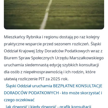
Mieszkańcy Rybnika i regionu dostają po raz kolejny
praktyczne wsparcie przed sezonem rozliczeń. Śląski
Oddział Krajowej Izby Doradców Podatkowych wraz z
Biurem Spraw Społecznych Urzędu Marszałkowskiego
uruchamia siedemnastą edycję szybkich konsultacji
dla osób z niepełnosprawnością i ich rodzin, które
ułatwią rozliczenie PIT za 2025 rok.
Śląski Oddział uruchamia BEZPŁATNE KONSULTACJE
DORADCÓW PODATKOWYCH - kto może skorzystać i
czego oczekiwać
Jak dzwonić i kiedy dzwonić - grafik konsultacji