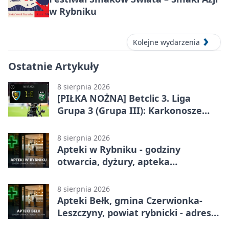
w Rybniku
Kolejne wydarzenia
Ostatnie Artykuły
8 sierpnia 2026
[PIŁKA NOŻNA] Betclic 3. Liga
Grupa 3 (Grupa III): Karkonosze
Jelenia Góra – ROW 1964 Rybnik 1:0
8 sierpnia 2026
Apteki w Rybniku - godziny
otwarcia, dyżury, apteka
całodobowa
8 sierpnia 2026
Apteki Bełk, gmina Czerwionka-
Leszczyny, powiat rybnicki - adresy,
telefony, godziny otwarcia