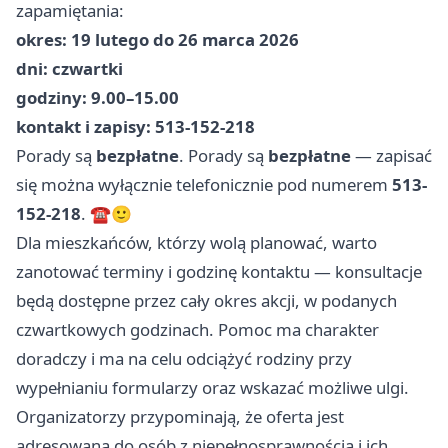
zapamiętania:
okres:
19 lutego do 26 marca 2026
dni:
czwartki
godziny:
9.00–15.00
kontakt i zapisy:
513-152-218
Porady są
bezpłatne
. Porady są
bezpłatne
— zapisać
się można wyłącznie telefonicznie pod numerem
513-
152-218
. ☎️🙂
Dla mieszkańców, którzy wolą planować, warto
zanotować terminy i godzinę kontaktu — konsultacje
będą dostępne przez cały okres akcji, w podanych
czwartkowych godzinach. Pomoc ma charakter
doradczy i ma na celu odciążyć rodziny przy
wypełnianiu formularzy oraz wskazać możliwe ulgi.
Organizatorzy przypominają, że oferta jest
adresowana do osób z niepełnosprawnością i ich