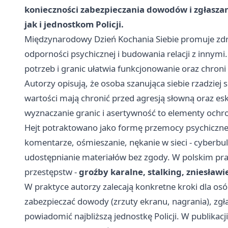
konieczności zabezpieczania dowodów i zgłasza
jak i jednostkom Policji.
Międzynarodowy Dzień Kochania Siebie promuje zd
odporności psychicznej i budowania relacji z innymi
potrzeb i granic ułatwia funkcjonowanie oraz chroni 
Autorzy opisują, że osoba szanująca siebie rzadziej 
wartości mają chronić przed agresją słowną oraz esk
wyznaczanie granic i asertywność to elementy ochron
Hejt potraktowano jako formę przemocy psychiczne
komentarze, ośmieszanie, nękanie w sieci - cyberbu
udostępnianie materiałów bez zgody. W polskim pra
przestępstw -
groźby karalne, stalking, zniesławi
W praktyce autorzy zalecają konkretne kroki dla os
zabezpieczać dowody (zrzuty ekranu, nagrania), zgł
powiadomić najbliższą jednostkę Policji. W publik