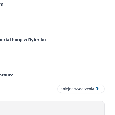
imi
aerial hoop w Rybniku
nozaura
Kolejne wydarzenia