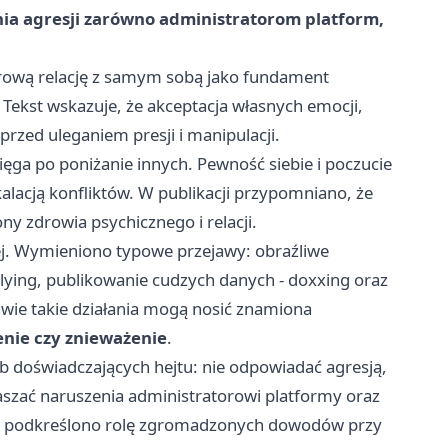
nia agresji zarówno administratorom platform,
rową relację z samym sobą jako fundament
. Tekst wskazuje, że akceptacja własnych emocji,
przed uleganiem presji i manipulacji.
sięga po poniżanie innych. Pewność siebie i poczucie
alacją konfliktów. W publikacji przypomniano, że
y zdrowia psychicznego i relacji.
j. Wymieniono typowe przejawy: obraźliwe
llying, publikowanie cudzych danych - doxxing oraz
wie takie działania mogą nosić znamiona
enie czy znieważenie
.
ób doświadczających hejtu: nie odpowiadać agresją,
aszać naruszenia administratorowi platformy oraz
acji podkreślono rolę zgromadzonych dowodów przy