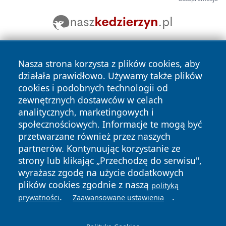
Nasza strona korzysta z plików cookies, aby
działała prawidłowo. Używamy także plików
cookies i podobnych technologii od
zewnętrznych dostawców w celach
analitycznych, marketingowych i
Copyright © 2026 irybnik.pl Wszystkie prawa zastrzeżone.
społecznościowych. Informacje te mogą być
przetwarzane również przez naszych
partnerów. Kontynuując korzystanie ze
Polityka
Polityka
News
Autorzy
strony lub klikając „Przechodzę do serwisu",
Prywatności
Cookies
wyrażasz zgodę na użycie dodatkowych
plików cookies zgodnie z naszą
polityką
.
.
prywatności
Zaawansowane ustawienia