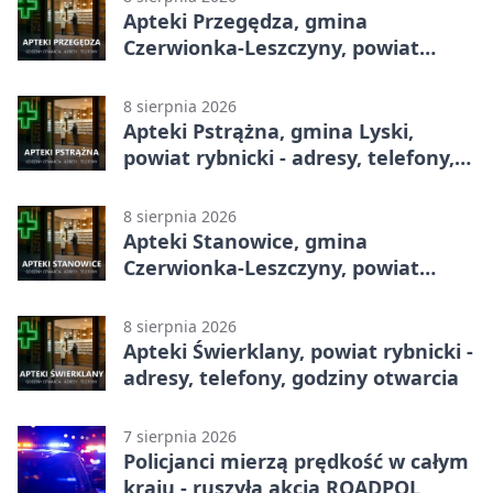
Apteki Przegędza, gmina
Czerwionka-Leszczyny, powiat
rybnicki - adresy, telefony, godziny
otwarcia
8 sierpnia 2026
Apteki Pstrążna, gmina Lyski,
powiat rybnicki - adresy, telefony,
godziny otwarcia
8 sierpnia 2026
Apteki Stanowice, gmina
Czerwionka-Leszczyny, powiat
rybnicki - adresy, telefony, godziny
otwarcia
8 sierpnia 2026
Apteki Świerklany, powiat rybnicki -
adresy, telefony, godziny otwarcia
7 sierpnia 2026
Policjanci mierzą prędkość w całym
kraju - ruszyła akcja ROADPOL