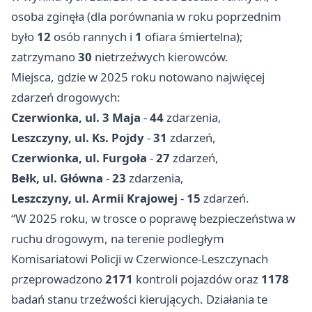
osoba zginęła (dla porównania w roku poprzednim
było
12
osób rannych i
1
ofiara śmiertelna);
zatrzymano
30
nietrzeźwych kierowców.
Miejsca, gdzie w 2025 roku notowano najwięcej
zdarzeń drogowych:
Czerwionka, ul. 3 Maja
-
44
zdarzenia,
Leszczyny, ul. Ks. Pojdy
-
31
zdarzeń,
Czerwionka, ul. Furgoła
-
27
zdarzeń,
Bełk, ul. Główna
-
23
zdarzenia,
Leszczyny, ul. Armii Krajowej
-
15
zdarzeń.
“W 2025 roku, w trosce o poprawę bezpieczeństwa w
ruchu drogowym, na terenie podległym
Komisariatowi Policji w Czerwionce-Leszczynach
przeprowadzono
2171
kontroli pojazdów oraz
1178
badań stanu trzeźwości kierujących. Działania te