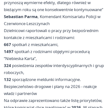
przynoszą wymierne efekty, dlatego również w
bieżącym roku są one konsekwentnie kontynuowane”
Sebastian Parma
, Komendant Komisariatu Policji w
Czerwionce-Leszczynach
Dzielnicowi raportowali o pracy przy bezpośrednim
kontakcie z mieszkańcami i rodzinami:
667
spotkań z mieszkańcami,
1497
spotkań z rodzinami objętymi procedurą
“Niebieska Karta”,
324
posiedzenia zespołów interdyscyplinarnych i grup
roboczych,
132
sporządzone meldunki informacyjne.
Bezpieczeństwo drogowe i plany na 2026 - reakcje
władz i partnerów
Na odprawie zaprezentowano także listę priorytetów,
które komisariat chce zrealizować w
2026
. W planach