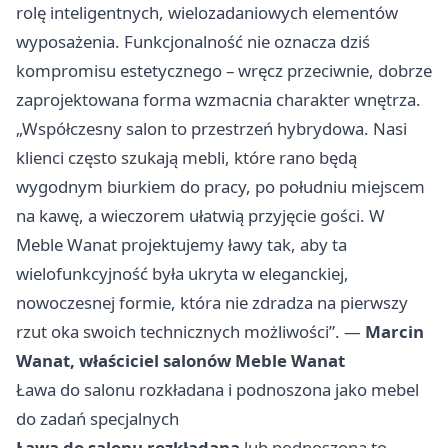
rolę inteligentnych, wielozadaniowych elementów
wyposażenia. Funkcjonalność nie oznacza dziś
kompromisu estetycznego – wręcz przeciwnie, dobrze
zaprojektowana forma wzmacnia charakter wnętrza.
„Współczesny salon to przestrzeń hybrydowa. Nasi
klienci często szukają mebli, które rano będą
wygodnym biurkiem do pracy, po południu miejscem
na kawę, a wieczorem ułatwią przyjęcie gości. W
Meble Wanat projektujemy ławy tak, aby ta
wielofunkcyjność była ukryta w eleganckiej,
nowoczesnej formie, która nie zdradza na pierwszy
rzut oka swoich technicznych możliwości”. —
Marcin
Wanat, właściciel salonów Meble Wanat
Ława do salonu rozkładana i podnoszona jako mebel
do zadań specjalnych
Ława do salonu rozkładana
lub podnoszona to