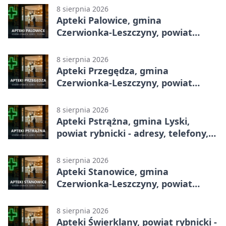
8 sierpnia 2026
Apteki Palowice, gmina
Czerwionka-Leszczyny, powiat
rybnicki - adresy, telefony, godziny
otwarcia
8 sierpnia 2026
Apteki Przegędza, gmina
Czerwionka-Leszczyny, powiat
rybnicki - adresy, telefony, godziny
otwarcia
8 sierpnia 2026
Apteki Pstrążna, gmina Lyski,
powiat rybnicki - adresy, telefony,
godziny otwarcia
8 sierpnia 2026
Apteki Stanowice, gmina
Czerwionka-Leszczyny, powiat
rybnicki - adresy, telefony, godziny
otwarcia
8 sierpnia 2026
Apteki Świerklany, powiat rybnicki -