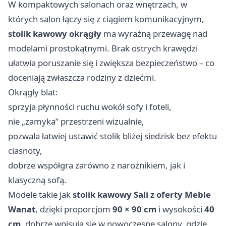
W kompaktowych salonach oraz wnętrzach, w
których salon łączy się z ciągiem komunikacyjnym,
stolik kawowy okrągły
ma wyraźną przewagę nad
modelami prostokątnymi. Brak ostrych krawędzi
ułatwia poruszanie się i zwiększa bezpieczeństwo – co
doceniają zwłaszcza rodziny z dziećmi.
Okrągły blat:
sprzyja płynności ruchu wokół sofy i foteli,
nie „zamyka” przestrzeni wizualnie,
pozwala łatwiej ustawić stolik bliżej siedzisk bez efektu
ciasnoty,
dobrze współgra zarówno z narożnikiem, jak i
klasyczną sofą.
Modele takie jak
stolik kawowy Sali z oferty Meble
Wanat
, dzięki proporcjom
90 × 90 cm
i wysokości
40
cm
, dobrze wpisują się w nowoczesne salony, gdzie