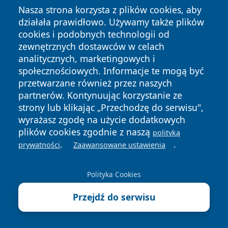
Nasza strona korzysta z plików cookies, aby
Bieg Rzeźnika w wersji online spina Polskę. Zapisy
działała prawidłowo. Używamy także plików
trwają do 30.04.2026
cookies i podobnych technologii od
zewnętrznych dostawców w celach
analitycznych, marketingowych i
społecznościowych. Informacje te mogą być
Przydatne dane teleadresowe
przetwarzane również przez naszych
partnerów. Kontynuując korzystanie ze
Miejski Dom Pomocy Społecznej w Rybniku - kontakt,
strony lub klikając „Przechodzę do serwisu",
wyrażasz zgodę na użycie dodatkowych
warunki pobytu i zakres opieki
plików cookies zgodnie z naszą
polityką
Młodzieżowy Dom Kultury w Rybniku - zajęcia, zapisy i
.
.
prywatności
Zaawansowane ustawienia
kontakt
Pedagogiczna Biblioteka Wojewódzka w Rybniku -
Polityka Cookies
kontakt, godziny, oferta dla nauczycieli i studentów
Ośrodek Pomocy Społecznej w Rybniku - kontakt,
Przejdź do serwisu
godziny, świadczenia
Galeria Sztuki Rzeczna w Rybniku - bilety, godziny,