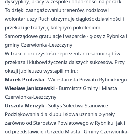
dyscypliny, pracy w zespole i odporności na porażki.
To dzięki zaangażowaniu trenerów, rodziców i
wolontariuszy Ruch utrzymuje ciągłość działalności i
przekazuje tradycję kolejnym pokoleniom.
Samorządowe gratulacje i wsparcie - głosy z Rybnika i
gminy Czerwionka-Leszczyny
W trakcie uroczystości reprezentanci samorządów
przekazali klubowi życzenia dalszych sukcesów. Przy
okazji jubileuszu wystąpili m.in.:
Marek Profaska
- Wicestarosta Powiatu Rybnickiego
Wiesław Janiszewski
- Burmistrz Gminy i Miasta
Czerwionka-Leszczyny
Urszula Menżyk
- Sołtys Sołectwa Stanowice
Podziękowania dla klubu i słowa uznania płynęły
zarówno od Starostwa Powiatowego w Rybniku, jak i
od przedstawicieli Urzędu Miasta i Gminy Czerwionka-