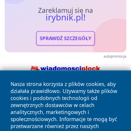
Zareklamuj się na
irybnik.pl!
SPRAWDŹ SZCZEGÓŁY
autopromocja
Nasza strona korzysta z plików cookies, aby
działała prawidłowo. Używamy także plików
cookies i podobnych technologii od
zewnętrznych dostawców w celach
analitycznych, marketingowych i
społecznościowych. Informacje te mogą być
Copyright © 2026 irybnik.pl Wszystkie prawa zastrzeżone.
przetwarzane również przez naszych