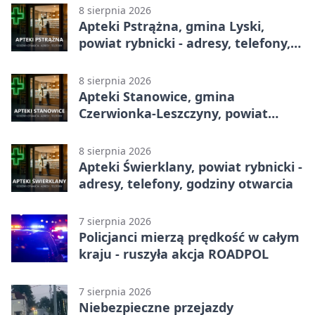
otwarcia
8 sierpnia 2026
Apteki Pstrążna, gmina Lyski,
powiat rybnicki - adresy, telefony,
godziny otwarcia
8 sierpnia 2026
Apteki Stanowice, gmina
Czerwionka-Leszczyny, powiat
rybnicki - adresy, telefony, godziny
otwarcia
8 sierpnia 2026
Apteki Świerklany, powiat rybnicki -
adresy, telefony, godziny otwarcia
7 sierpnia 2026
Policjanci mierzą prędkość w całym
kraju - ruszyła akcja ROADPOL
7 sierpnia 2026
Niebezpieczne przejazdy