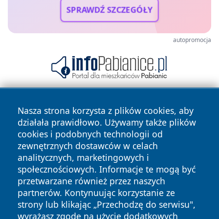
SPRAWDŹ SZCZEGÓŁY
autopromocja
Nasza strona korzysta z plików cookies, aby
działała prawidłowo. Używamy także plików
cookies i podobnych technologii od
zewnętrznych dostawców w celach
analitycznych, marketingowych i
Copyright © 2026 irybnik.pl Wszystkie prawa zastrzeżone.
społecznościowych. Informacje te mogą być
przetwarzane również przez naszych
partnerów. Kontynuując korzystanie ze
Polityka
Polityka
News
Autorzy
strony lub klikając „Przechodzę do serwisu",
Prywatności
Cookies
wyrażasz zgodę na użycie dodatkowych