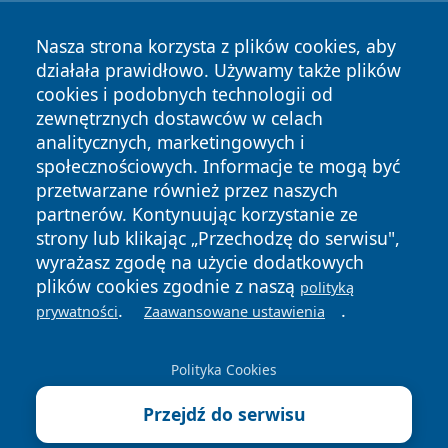
Nasza strona korzysta z plików cookies, aby
działała prawidłowo. Używamy także plików
cookies i podobnych technologii od
zewnętrznych dostawców w celach
analitycznych, marketingowych i
Copyright © 2026 irybnik.pl Wszystkie prawa zastrzeżone.
społecznościowych. Informacje te mogą być
przetwarzane również przez naszych
partnerów. Kontynuując korzystanie ze
Polityka
Polityka
News
Autorzy
strony lub klikając „Przechodzę do serwisu",
Prywatności
Cookies
wyrażasz zgodę na użycie dodatkowych
plików cookies zgodnie z naszą
polityką
.
.
prywatności
Zaawansowane ustawienia
Polityka Cookies
Przejdź do serwisu