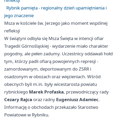
refleksji
Rybnik pamięta - regionalny dzień upamiętnienia i
jego znaczenie
Msza w kościele św. Jerzego jako moment wspólnej
refleksji
W świątyni odbyła się Msza Święta w intencji ofiar
Tragedii Górnośląskiej - wydarzenie miało charakter
pogodny, ale pełen zadumy. Uczestnicy oddawali hołd
tym, którzy padli ofiarą powojennych represji -
zamordowanym, deportowanym do ZSRR i
osadzonym w obozach oraz więzieniach. Wśród
obecnych byli m.in. były wicestarosta powiatu
rybnickiego
Marek Profaska
, przewodniczący rady
Cezary Rajca
oraz radny
Eugeniusz Adamiec
.
Informację o obchodach przekazało Starostwo
Powiatowe w Rybniku.