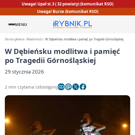
Uwaga! Upał st.3 ( 32 powiaty) (komunikat RSO)
Uwaga! Burze (komunikat RSO)
MENU
Strona główna
Wiadomości
W Dębieńsku modlitwa i pamięć po Tragedii Górnośląskiej
W Dębieńsku modlitwa i pamięć
po Tragedii Górnośląskiej
29 stycznia 2026
2 min czytania
Udostępnij