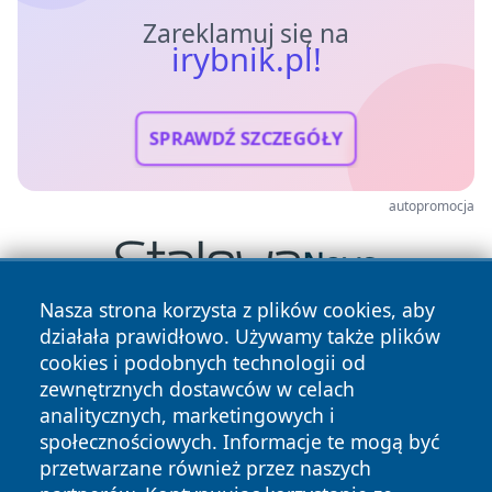
Zareklamuj się na
irybnik.pl!
SPRAWDŹ SZCZEGÓŁY
autopromocja
Nasza strona korzysta z plików cookies, aby
działała prawidłowo. Używamy także plików
cookies i podobnych technologii od
zewnętrznych dostawców w celach
analitycznych, marketingowych i
społecznościowych. Informacje te mogą być
przetwarzane również przez naszych
Copyright © 2026 irybnik.pl Wszystkie prawa zastrzeżone.