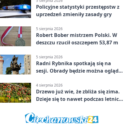
5 sierpnia 2026
Policyjne statystyki przestępstw z
uprzedzeń zmieniły zasady gry
5 sierpnia 2026
Robert Bober mistrzem Polski. W
deszczu rzucił oszczepem 53,87 m
5 sierpnia 2026
Radni Rybnika spotkają się na
sesji. Obrady będzie można oglądać
online
4 sierpnia 2026
Drzewo już wie, że zbliża się zima.
Dzieje się to nawet podczas letnich
upałów