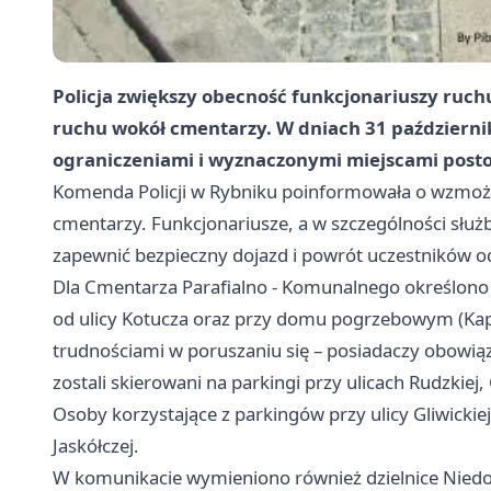
Policja zwiększy obecność funkcjonariuszy ruc
ruchu wokół cmentarzy. W dniach 31 październik
ograniczeniami i wyznaczonymi miejscami post
Komenda Policji w Rybniku poinformowała o wzmoż
cmentarzy. Funkcjonariusze, a w szczególności słu
zapewnić bezpieczny dojazd i powrót uczestników o
Dla Cmentarza Parafialno - Komunalnego określono
od ulicy Kotucza oraz przy domu pogrzebowym (Kap
trudnościami w poruszaniu się – posiadaczy obowiąz
zostali skierowani na parkingi przy ulicach Rudzkiej, 
Osoby korzystające z parkingów przy ulicy Gliwickie
Jaskółczej.
W komunikacie wymieniono również dzielnice Niedo