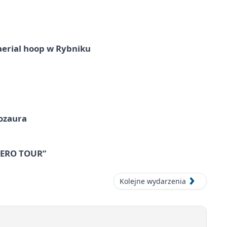
aerial hoop w Rybniku
nozaura
 ZERO TOUR”
Kolejne wydarzenia