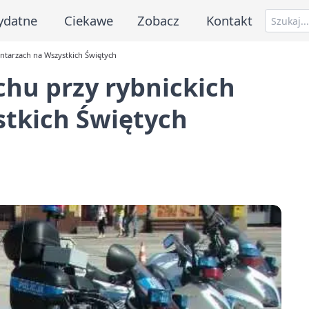
ydatne
Ciekawe
Zobacz
Kontakt
entarzach na Wszystkich Świętych
chu przy rybnickich
tkich Świętych