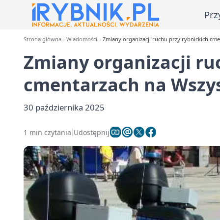
Prz
Strona główna
Wiadomości
Zmiany organizacji ruchu przy rybnickich cm
Zmiany organizacji ru
cmentarzach na Wszys
30 października 2025
1 min czytania
Udostępnij