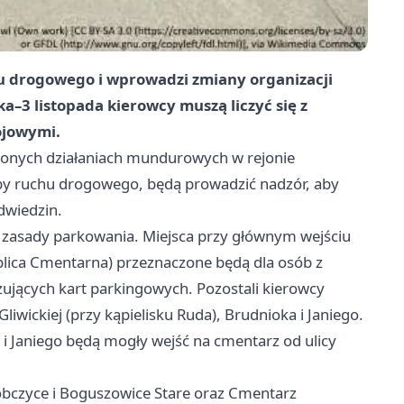
hu drogowego i wprowadzi zmiany organizacji
a–3 listopada kierowcy muszą liczyć się z
ojowymi.
onych działaniach mundurowych w rejonie
żby ruchu drogowego, będą prowadzić nadzór, aby
dwiedzin.
 zasady parkowania. Miejsca przy głównym wejściu
lica Cmentarna) przeznaczone będą dla osób z
ujących kart parkingowych. Pozostali kierowcy
Gliwickiej (przy kąpielisku Ruda), Brudnioka i Janiego.
j i Janiego będą mogły wejść na cmentarz od ulicy
bczyce i Boguszowice Stare oraz Cmentarz