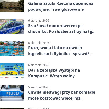
Galeria Sztuki Rzeczna doceniona
podwójnie. Trwa głosowanie
6 sierpnia 2026
Szarżował motorowerem po
chodniku. Po służbie zatrzymał go
policjant z Rybnika
6 sierpnia 2026
Ruch, woda i lato na dwóch
kąpieliskach Rybnika - sprawdź
sierpniowy plan
6 sierpnia 2026
Daria ze Śląska wystąpi na
Kampusie. Wstęp wolny
5 sierpnia 2026
Chwila nieuwagi przy bankomacie
może kosztować więcej niż
wypłacona gotówka