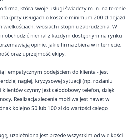
firma, która swoje usługi świadczy m.in. na terenie
ienta (przy usługach o koszcie minimum 200 zł dojazd
h wielkościach, włosiach i stopniu zabrudzenia. W
em obchodzić niemal z każdym dostępnym na rynku
zemawiają opinie, jakie firma zbiera w internecie.
lność oraz uprzejmość ekipy.
ią i empatycznym podejściem do klienta - jest
ziej nagłej, kryzysowej sytuacji (np. rozlaniu
klientów czynny jest całodobowy telefon, dzięki
ocy. Realizacja zlecenia możliwa jest nawet w
ednak kolejno 50 lub 100 zł do wartości całego
ugę, uzależniona jest przede wszystkim od wielkości