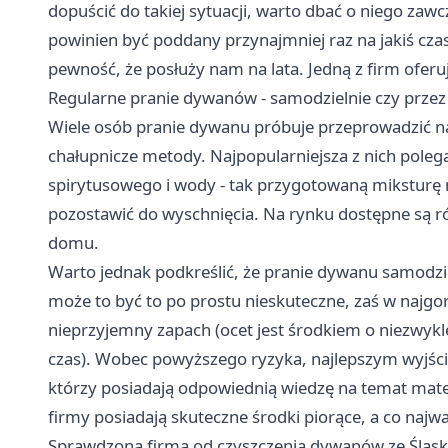
dopuścić do takiej sytuacji, warto dbać o niego zaw
powinien być poddany przynajmniej raz na jakiś cz
pewność, że posłuży nam na lata. Jedną z firm ofer
Regularne pranie dywanów - samodzielnie czy przez
Wiele osób pranie dywanu próbuje przeprowadzić na
chałupnicze metody. Najpopularniejsza z nich poleg
spirytusowego i wody - tak przygotowaną miksturę 
pozostawić do wyschnięcia. Na rynku dostępne są 
domu.
Warto jednak podkreślić, że pranie dywanu samodzie
może to być to po prostu nieskuteczne, zaś w najgo
nieprzyjemny zapach (ocet jest środkiem o niezwykl
czas). Wobec powyższego ryzyka, najlepszym wyjści
którzy posiadają odpowiednią wiedzę na temat mate
firmy posiadają skuteczne środki piorące, a co najw
Sprawdzona firma od czyszczenia dywanów ze Śląs