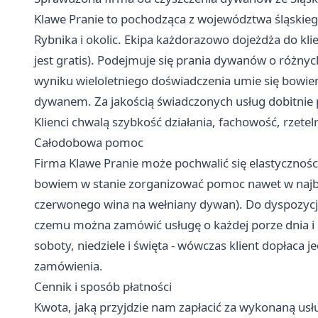
Klawe Pranie
to pochodząca z województwa śląskiego 
Rybnika i okolic. Ekipa każdorazowo dojeżdża do kl
jest gratis). Podejmuje się prania dywanów o różnyc
wyniku wieloletniego doświadczenia umie się bowi
dywanem. Za jakością świadczonych usług dobitnie pr
Klienci chwalą szybkość działania, fachowość, rzete
Całodobowa pomoc
Firma Klawe Pranie może pochwalić się elastycznośc
bowiem w stanie zorganizować pomoc nawet w najbard
czerwonego wina na wełniany dywan). Do dyspozycji 
czemu można zamówić usługę o każdej porze dnia i n
soboty, niedziele i święta - wówczas klient dopłaca j
zamówienia.
Cennik i sposób płatności
Kwota, jaką przyjdzie nam zapłacić za wykonaną usł