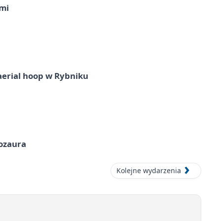
imi
aerial hoop w Rybniku
nozaura
Kolejne wydarzenia