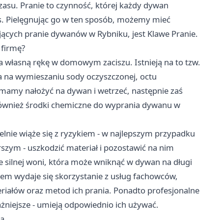
czasu. Pranie to czynność, której każdy dywan
as. Pielęgnując go w ten sposób, możemy mieć
ujących pranie dywanów w Rybniku, jest Klawe Pranie.
 firmę?
 własną rękę w domowym zaciszu. Istnieją na to tzw.
a na wymieszaniu sody oczyszczonej, octu
mamy nałożyć na dywan i wetrzeć, następnie zaś
również środki chemiczne do wyprania dywanu w
lnie wiąże się z ryzykiem - w najlepszym przypadku
rszym - uszkodzić materiał i pozostawić na nim
e silnej woni, która może wniknąć w dywan na długi
em wydaje się skorzystanie z usług fachowców,
riałów oraz metod ich prania. Ponadto profesjonalne
ażniejsze - umieją odpowiednio ich używać.
ka