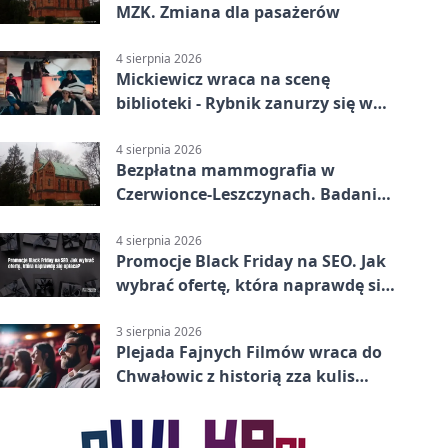
MZK. Zmiana dla pasażerów
4 sierpnia 2026
Mickiewicz wraca na scenę
biblioteki - Rybnik zanurzy się w
„Dziadach”
4 sierpnia 2026
Bezpłatna mammografia w
Czerwionce-Leszczynach. Badania
w dwóch punktach
4 sierpnia 2026
Promocje Black Friday na SEO. Jak
wybrać ofertę, która naprawdę się
opłaca?
3 sierpnia 2026
Plejada Fajnych Filmów wraca do
Chwałowic z historią zza kulis
Disneya