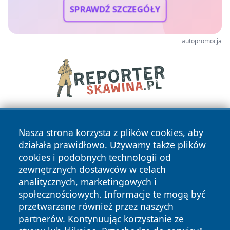
SPRAWDŹ SZCZEGÓŁY
autopromocja
Nasza strona korzysta z plików cookies, aby
działała prawidłowo. Używamy także plików
cookies i podobnych technologii od
zewnętrznych dostawców w celach
analitycznych, marketingowych i
Copyright © 2026 irybnik.pl Wszystkie prawa zastrzeżone.
społecznościowych. Informacje te mogą być
przetwarzane również przez naszych
partnerów. Kontynuując korzystanie ze
Polityka
Polityka
News
Autorzy