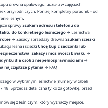
kupu drewna opałowego, udziału w zajęciach
żek przyrodniczych. Poniżej kompletny poradnik – od
renie leśnym.
jsze sprawy
Szukam adresu i telefonu do
taktu do konkretnego leśniczego
→
Leśnictwa
robie
→
Zasady sprzedaży drewna
Szukam ścieżki
ukacja leśna i ścieżki
Chcę kupić sadzonki lub
ezpieczeństwa, zakazy i możliwości biwaku
→
dynku dla osób z niepełnosprawnościami
→
a najczęstsze pytania
→
FAQ
niczego w wybranym leśnictwie (numery w tabeli
7 48. Sprzedaż detaliczna tylko za gotówkę, przed
mów się z leśniczym, który wyznaczy miejsce,