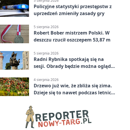
5 sierpnia 2026
Policyjne statystyki przestępstw z
uprzedzeń zmieniły zasady gry
5 sierpnia 2026
Robert Bober mistrzem Polski. W
deszczu rzucił oszczepem 53,87 m
5 sierpnia 2026
Radni Rybnika spotkają się na
sesji. Obrady będzie można oglądać
online
4 sierpnia 2026
Drzewo już wie, że zbliża się zima.
Dzieje się to nawet podczas letnich
upałów