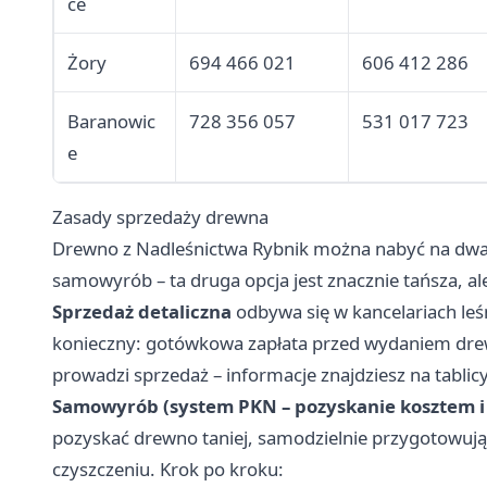
ce
Żory
694 466 021
606 412 286
Baranowic
728 356 057
531 017 723
e
Zasady sprzedaży drewna
Drewno z Nadleśnictwa Rybnik można nabyć na dwa s
samowyrób – ta druga opcja jest znacznie tańsza, a
Sprzedaż detaliczna
odbywa się w kancelariach leś
konieczny: gotówkowa zapłata przed wydaniem drewn
prowadzi sprzedaż – informacje znajdziesz na tablic
Samowyrób (system PKN – pozyskanie kosztem i
pozyskać drewno taniej, samodzielnie przygotowując
czyszczeniu. Krok po kroku: