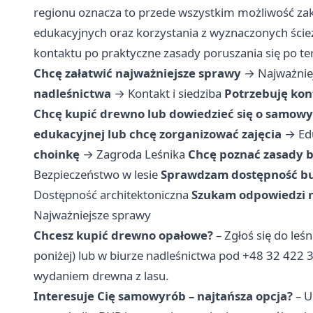
regionu oznacza to przede wszystkim możliwość za
edukacyjnych oraz korzystania z wyznaczonych ście
kontaktu po praktyczne zasady poruszania się po te
Chcę załatwić najważniejsze sprawy
→
Najważnie
nadleśnictwa
→
Kontakt i siedziba
Potrzebuję kon
Chcę kupić drewno lub dowiedzieć się o samowy
edukacyjnej lub chcę zorganizować zajęcia
→
Ed
choinkę
→
Zagroda Leśnika
Chcę poznać zasady b
Bezpieczeństwo w lesie
Sprawdzam dostępność bu
Dostępność architektoniczna
Szukam odpowiedzi n
Najważniejsze sprawy
Chcesz kupić drewno opałowe?
– Zgłoś się do leś
poniżej) lub w biurze nadleśnictwa pod +48 32 422 3
wydaniem drewna z lasu.
Interesuje Cię samowyrób – najtańsza opcja?
– U