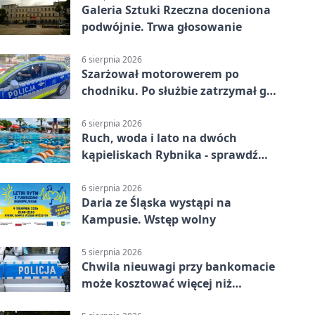
Galeria Sztuki Rzeczna doceniona
podwójnie. Trwa głosowanie
6 sierpnia 2026
Szarżował motorowerem po
chodniku. Po służbie zatrzymał go
policjant z Rybnika
6 sierpnia 2026
Ruch, woda i lato na dwóch
kąpieliskach Rybnika - sprawdź
sierpniowy plan
6 sierpnia 2026
Daria ze Śląska wystąpi na
Kampusie. Wstęp wolny
5 sierpnia 2026
Chwila nieuwagi przy bankomacie
może kosztować więcej niż
wypłacona gotówka