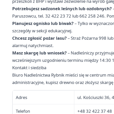
przeszkoli z BHP i wystawi zezwolenie na wyrób gał
Potrzebujesz sadzonek leśnych lub ozdobnych?
–
Paruszowcu, tel. 32 422 23 72 lub 662 258 246. Poni
Planujesz ognisko lub biwak?
– Tylko w wyznaczon
szczegóły w sekcji edukacyjnej.
Chcesz zgłosić pożar lasu?
– Straż Pożarna 998 lub
alarmuj natychmiast.
Masz skargę lub wniosek?
– Nadleśniczy przyjmuje
wcześniejszym uzgodnieniu terminu między 14:30 
Kontakt i siedziba
Biuro Nadleśnictwa Rybnik mieści się w centrum mias
administracyjne, kupisz drewno oraz złożysz skargę
Adres
ul. Kościuszki 36,
Telefon
+48 32 422 37 48