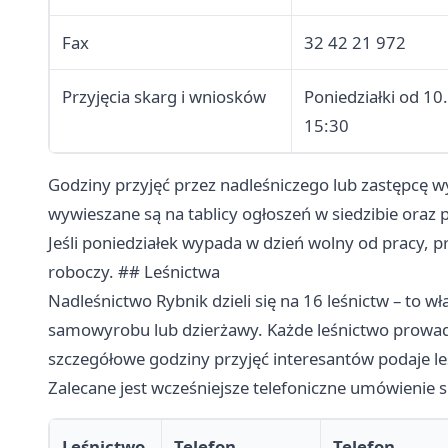
Fax
32 42 21 972
Przyjęcia skarg i wniosków
Poniedziałki od 1
15:30
Godziny przyjęć przez nadleśniczego lub zastępcę 
wywieszane są na tablicy ogłoszeń w siedzibie oraz 
Jeśli poniedziałek wypada w dzień wolny od pracy, p
roboczy. ## Leśnictwa
Nadleśnictwo Rybnik dzieli się na 16 leśnictw – to w
samowyrobu lub dzierżawy. Każde leśnictwo prowad
szczegółowe godziny przyjęć interesantów podaje leś
Zalecane jest wcześniejsze telefoniczne umówienie 
Leśnictwo
Telefon
Telefon