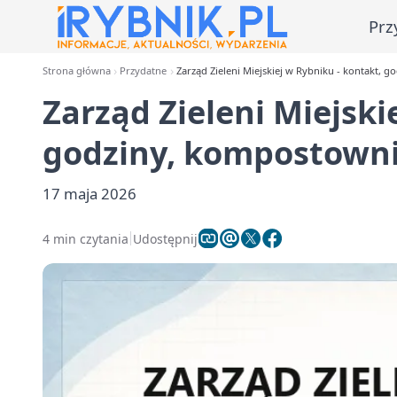
Prz
Strona główna
Przydatne
Zarząd Zieleni Miejskiej w Rybniku - kontakt, 
Zarząd Zieleni Miejski
godziny, kompostown
17 maja 2026
4 min czytania
Udostępnij