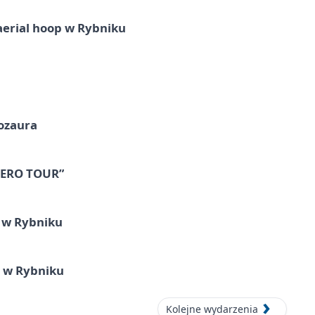
aerial hoop w Rybniku
nozaura
 ZERO TOUR”
u w Rybniku
i w Rybniku
Kolejne wydarzenia