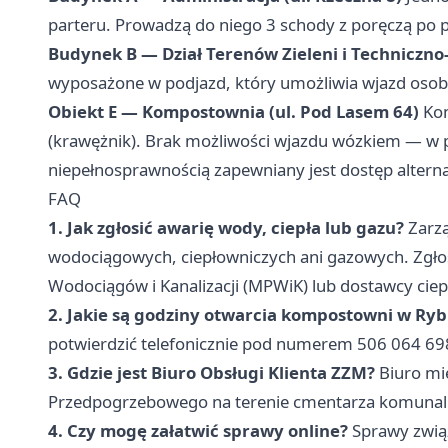
parteru. Prowadzą do niego 3 schody z poręczą po 
Budynek B — Dział Terenów Zieleni i Techniczn
wyposażone w podjazd, który umożliwia wjazd osob
Obiekt E — Kompostownia (ul. Pod Lasem 64)
Kon
(krawężnik). Brak możliwości wjazdu wózkiem — w 
niepełnosprawnością zapewniany jest dostęp alter
FAQ
1. Jak zgłosić awarię wody, ciepła lub gazu?
Zarzą
wodociągowych, ciepłowniczych ani gazowych. Zgłos
Wodociągów i Kanalizacji (MPWiK) lub dostawcy ciep
2. Jakie są godziny otwarcia kompostowni w Ry
potwierdzić telefonicznie pod numerem 506 064 69
3. Gdzie jest Biuro Obsługi Klienta ZZM?
Biuro mie
Przedpogrzebowego na terenie cmentarza komunal
4. Czy mogę załatwić sprawy online?
Sprawy zwią