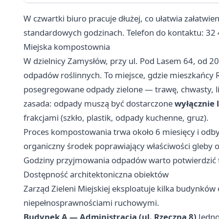
W czwartki biuro pracuje dłużej, co ułatwia załatwi
standardowych godzinach. Telefon do kontaktu: 32 
Miejska kompostownia
W dzielnicy Zamysłów, przy ul. Pod Lasem 64, od 
odpadów roślinnych. To miejsce, gdzie mieszkańcy R
posegregowane odpady zielone — trawę, chwasty, liśc
zasada: odpady muszą być dostarczone
wyłącznie 
frakcjami (szkło, plastik, odpady kuchenne, gruz).
Proces kompostowania trwa około 6 miesięcy i odby
organiczny środek poprawiający właściwości gleby 
Godziny przyjmowania odpadów warto potwierdzić 
Dostępność architektoniczna obiektów
Zarząd Zieleni Miejskiej eksploatuje kilka budynków
niepełnosprawnościami ruchowymi.
Budynek A — Administracja (ul. Rzeczna 8)
Jedno