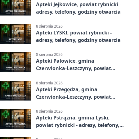
Apteki Jejkowice, powiat rybnicki -
adresy, telefony, godziny otwarcia
8 sierpnia 2026
Apteki LYSKI, powiat rybnicki -
adresy, telefony, godziny otwarcia
8 sierpnia 2026
Apteki Palowice, gmina
Czerwionka-Leszczyny, powiat
rybnicki - adresy, telefony, godziny
otwarcia
8 sierpnia 2026
Apteki Przegędza, gmina
Czerwionka-Leszczyny, powiat
rybnicki - adresy, telefony, godziny
otwarcia
8 sierpnia 2026
Apteki Pstrążna, gmina Lyski,
powiat rybnicki - adresy, telefony,
godziny otwarcia