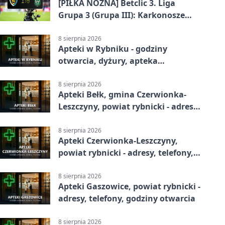
[PIŁKA NOŻNA] Betclic 3. Liga
Grupa 3 (Grupa III): Karkonosze
Jelenia Góra – ROW 1964 Rybnik 1:0
8 sierpnia 2026
Apteki w Rybniku - godziny
otwarcia, dyżury, apteka
całodobowa
8 sierpnia 2026
Apteki Bełk, gmina Czerwionka-
Leszczyny, powiat rybnicki - adresy,
telefony, godziny otwarcia
8 sierpnia 2026
Apteki Czerwionka-Leszczyny,
powiat rybnicki - adresy, telefony,
godziny otwarcia
8 sierpnia 2026
Apteki Gaszowice, powiat rybnicki -
adresy, telefony, godziny otwarcia
8 sierpnia 2026