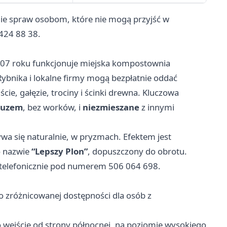
enie spraw osobom, które nie mogą przyjść w
424 88 38.
2007 roku funkcjonuje miejska kompostownia
ybnika i lokalne firmy mogą bezpłatnie oddać
ie, gałęzie, trociny i ścinki drewna. Kluczowa
luzem
, bez worków, i
niezmieszane
z innymi
wa się naturalnie, w pryzmach. Efektem jest
o nazwie
“Lepszy Plon”
, dopuszczony do obrotu.
telefonicznie pod numerem 506 064 698.
 o zróżnicowanej dostępności dla osób z
 wejście od strony północnej, na poziomie wysokiego