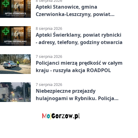
8 sierpnia 2026
Apteki Stanowice, gmina
Czerwionka-Leszczyny, powiat
rybnicki - adresy, telefony, godziny
otwarcia
8 sierpnia 2026
Apteki Świerklany, powiat rybnicki
- adresy, telefony, godziny otwarcia
7 sierpnia 2026
Policjanci mierzą prędkość w całym
kraju - ruszyła akcja ROADPOL
7 sierpnia 2026
Niebezpieczne przejazdy
hulajnogami w Rybniku. Policja
sprawdza nagrania