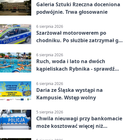
Galeria Sztuki Rzeczna doceniona
podwójnie. Trwa głosowanie
6 sierpnia 2026
Szarżował motorowerem po
chodniku. Po służbie zatrzymał go
policjant z Rybnika
6 sierpnia 2026
Ruch, woda i lato na dwóch
kąpieliskach Rybnika - sprawdź
sierpniowy plan
6 sierpnia 2026
Daria ze Śląska wystąpi na
Kampusie. Wstęp wolny
5 sierpnia 2026
Chwila nieuwagi przy bankomacie
może kosztować więcej niż
wypłacona gotówka