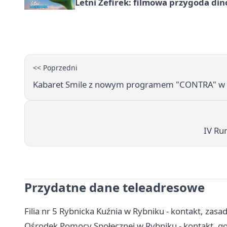
Letni Zefirek: filmowa przygoda di
<< Poprzedni
Kabaret Smile z nowym programem "CONTRA" w Te
IV Ru
Przydatne dane teleadresowe
Filia nr 5 Rybnicka Kuźnia w Rybniku - kontakt, zas
Ośrodek Pomocy Społecznej w Rybniku - kontakt, go