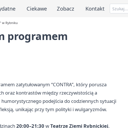
ydatne
Ciekawe
Zobacz
Kontakt
" w Rybniku
ym programem
ramem zatytułowanym “CONTRA”, który porusza
ch oraz kontrastów między rzeczywistością a
humorystycznego podejścia do codziennych sytuacji
leksją, unikając przy tym polityki i wulgaryzmów.
dzinach
20:00–21:30
w
Teatrze Ziemi Rybnickiej
.