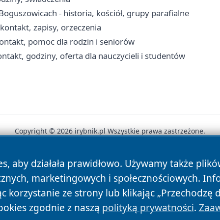
oguszowicach - historia, kościół, grupy parafialne
ontakt, zapisy, orzeczenia
ntakt, pomoc dla rodzin i seniorów
takt, godziny, oferta dla nauczycieli i studentów
Copyright © 2026 irybnik.pl Wszystkie prawa zastrzeżone.
es, aby działała prawidłowo. Używamy także plik
News
Autorzy
Polityka Prywatności
Polityka Cookie
cznych, marketingowych i społecznościowych. Inf
 korzystanie ze strony lub klikając „Przechodzę 
ookies zgodnie z naszą
polityką prywatności
.
Zaaw