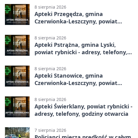
otwarcia
8 sierpnia 2026
Apteki Przegędza, gmina
Czerwionka-Leszczyny, powiat
rybnicki - adresy, telefony, godziny
otwarcia
8 sierpnia 2026
Apteki Pstrążna, gmina Lyski,
powiat rybnicki - adresy, telefony,
godziny otwarcia
8 sierpnia 2026
Apteki Stanowice, gmina
Czerwionka-Leszczyny, powiat
rybnicki - adresy, telefony, godziny
otwarcia
8 sierpnia 2026
Apteki Świerklany, powiat rybnicki -
adresy, telefony, godziny otwarcia
7 sierpnia 2026
Policjanci mierzą prędkość w całym