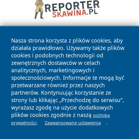
Nasza strona korzysta z plików cookies, aby
działała prawidłowo. Używamy także plików
cookies i podobnych technologii od
zewnętrznych dostawców w celach
analitycznych, marketingowych i
Copyright © 2026 irybnik.pl Wszystkie prawa zastrzeżone.
społecznościowych. Informacje te mogą być
przetwarzane również przez naszych
partnerów. Kontynuując korzystanie ze
Polityka
Polityka
News
Autorzy
strony lub klikając „Przechodzę do serwisu",
Prywatności
Cookies
wyrażasz zgodę na użycie dodatkowych
plików cookies zgodnie z naszą
polityką
.
.
prywatności
Zaawansowane ustawienia