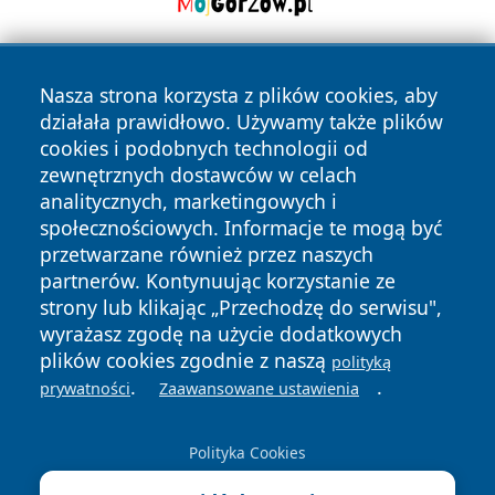
Nasza strona korzysta z plików cookies, aby
działała prawidłowo. Używamy także plików
cookies i podobnych technologii od
zewnętrznych dostawców w celach
analitycznych, marketingowych i
Copyright © 2026 irybnik.pl Wszystkie prawa zastrzeżone.
społecznościowych. Informacje te mogą być
przetwarzane również przez naszych
partnerów. Kontynuując korzystanie ze
Polityka
Polityka
News
Autorzy
strony lub klikając „Przechodzę do serwisu",
Prywatności
Cookies
wyrażasz zgodę na użycie dodatkowych
plików cookies zgodnie z naszą
polityką
.
.
prywatności
Zaawansowane ustawienia
Polityka Cookies