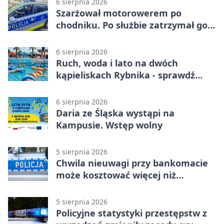
6 sierpnia 2026
Szarżował motorowerem po
chodniku. Po służbie zatrzymał go
policjant z Rybnika
6 sierpnia 2026
Ruch, woda i lato na dwóch
kąpieliskach Rybnika - sprawdź
sierpniowy plan
6 sierpnia 2026
Daria ze Śląska wystąpi na
Kampusie. Wstęp wolny
5 sierpnia 2026
Chwila nieuwagi przy bankomacie
może kosztować więcej niż
wypłacona gotówka
5 sierpnia 2026
Policyjne statystyki przestępstw z