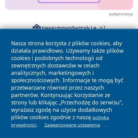
autopromocja
Nasza strona korzysta z plików cookies, aby
działała prawidłowo. Używamy także plików
cookies i podobnych technologii od
zewnętrznych dostawców w celach
analitycznych, marketingowych i
społecznościowych. Informacje te mogą być
Copyright © 2026 irybnik.pl Wszystkie prawa zastrzeżone.
przetwarzane również przez naszych
partnerów. Kontynuując korzystanie ze
strony lub klikając „Przechodzę do serwisu",
Polityka
Polityka
News
Autorzy
wyrażasz zgodę na użycie dodatkowych
Prywatności
Cookies
plików cookies zgodnie z naszą
polityką
.
.
prywatności
Zaawansowane ustawienia