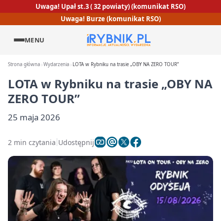
Uwaga! Upał st.3 ( 32 powiaty) (komunikat RSO)
Uwaga! Burze (komunikat RSO)
MENU
Strona główna
Wydarzenia
LOTA w Rybniku na trasie „OBY NA ZERO TOUR”
LOTA w Rybniku na trasie „OBY NA
ZERO TOUR”
25 maja 2026
2 min czytania
Udostępnij