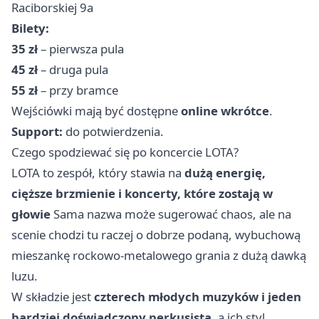
Raciborskiej 9a
Bilety:
35 zł
– pierwsza pula
45 zł
– druga pula
55 zł
– przy bramce
Wejściówki mają być dostępne
online wkrótce
.
Support:
do potwierdzenia.
Czego spodziewać się po koncercie LOTA?
LOTA to zespół, który stawia na
dużą energię,
cięższe brzmienie i koncerty, które zostają w
głowie
Sama nazwa może sugerować chaos, ale na
scenie chodzi tu raczej o dobrze podaną, wybuchową
mieszankę rockowo-metalowego grania z dużą dawką
luzu.
W składzie jest
czterech młodych muzyków i jeden
bardziej doświadczony perkusista
, a ich styl