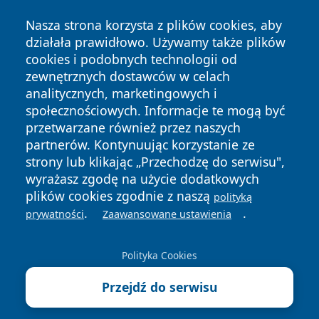
Nasza strona korzysta z plików cookies, aby
działała prawidłowo. Używamy także plików
cookies i podobnych technologii od
zewnętrznych dostawców w celach
analitycznych, marketingowych i
Copyright © 2026 irybnik.pl Wszystkie prawa zastrzeżone.
społecznościowych. Informacje te mogą być
przetwarzane również przez naszych
partnerów. Kontynuując korzystanie ze
Polityka
Polityka
News
Autorzy
strony lub klikając „Przechodzę do serwisu",
Prywatności
Cookies
wyrażasz zgodę na użycie dodatkowych
plików cookies zgodnie z naszą
polityką
.
.
prywatności
Zaawansowane ustawienia
Polityka Cookies
Przejdź do serwisu