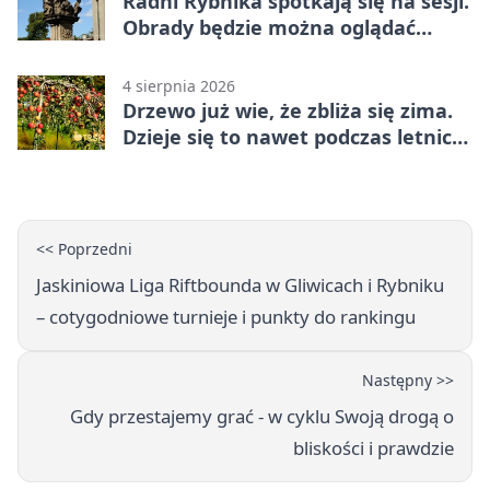
Radni Rybnika spotkają się na sesji.
Obrady będzie można oglądać
online
4 sierpnia 2026
Drzewo już wie, że zbliża się zima.
Dzieje się to nawet podczas letnich
upałów
<< Poprzedni
Jaskiniowa Liga Riftbounda w Gliwicach i Rybniku
– cotygodniowe turnieje i punkty do rankingu
Następny >>
Gdy przestajemy grać - w cyklu Swoją drogą o
bliskości i prawdzie