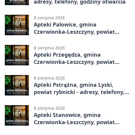
adresy, telefony, godziny otwarcia
8 sierpnia 2026
Apteki Palowice, gmina
Czerwionka-Leszczyny, powiat
rybnicki - adresy, telefony, godziny
otwarcia
8 sierpnia 2026
Apteki Przegędza, gmina
Czerwionka-Leszczyny, powiat
rybnicki - adresy, telefony, godziny
otwarcia
8 sierpnia 2026
Apteki Pstrążna, gmina Lyski,
powiat rybnicki - adresy, telefony,
godziny otwarcia
8 sierpnia 2026
Apteki Stanowice, gmina
Czerwionka-Leszczyny, powiat
rybnicki - adresy, telefony, godziny