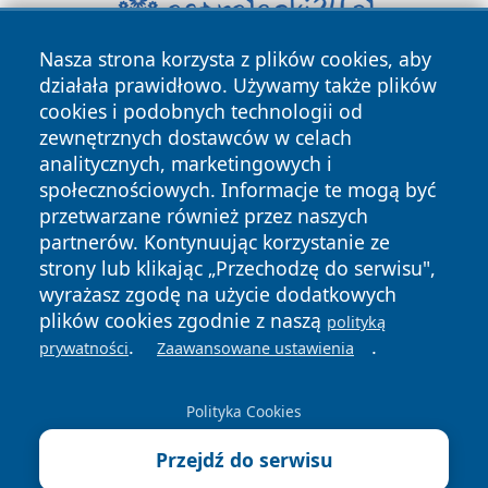
Nasza strona korzysta z plików cookies, aby
działała prawidłowo. Używamy także plików
cookies i podobnych technologii od
zewnętrznych dostawców w celach
analitycznych, marketingowych i
społecznościowych. Informacje te mogą być
Copyright © 2026 irybnik.pl Wszystkie prawa zastrzeżone.
przetwarzane również przez naszych
partnerów. Kontynuując korzystanie ze
strony lub klikając „Przechodzę do serwisu",
Polityka
Polityka
wyrażasz zgodę na użycie dodatkowych
News
Autorzy
Prywatności
Cookies
plików cookies zgodnie z naszą
polityką
.
.
prywatności
Zaawansowane ustawienia
Polityka Cookies
Przejdź do serwisu