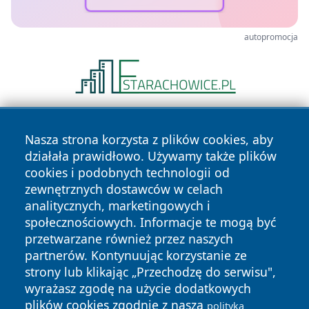
autopromocja
Nasza strona korzysta z plików cookies, aby
działała prawidłowo. Używamy także plików
cookies i podobnych technologii od
zewnętrznych dostawców w celach
analitycznych, marketingowych i
Copyright © 2026 irybnik.pl Wszystkie prawa zastrzeżone.
społecznościowych. Informacje te mogą być
przetwarzane również przez naszych
partnerów. Kontynuując korzystanie ze
Polityka
Polityka
News
Autorzy
strony lub klikając „Przechodzę do serwisu",
Prywatności
Cookies
wyrażasz zgodę na użycie dodatkowych
plików cookies zgodnie z naszą
polityką