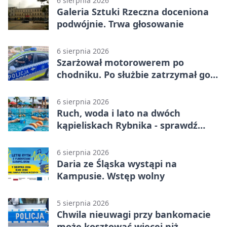
6 sierpnia 2026
Galeria Sztuki Rzeczna doceniona
podwójnie. Trwa głosowanie
6 sierpnia 2026
Szarżował motorowerem po
chodniku. Po służbie zatrzymał go
policjant z Rybnika
6 sierpnia 2026
Ruch, woda i lato na dwóch
kąpieliskach Rybnika - sprawdź
sierpniowy plan
6 sierpnia 2026
Daria ze Śląska wystąpi na
Kampusie. Wstęp wolny
5 sierpnia 2026
Chwila nieuwagi przy bankomacie
może kosztować więcej niż