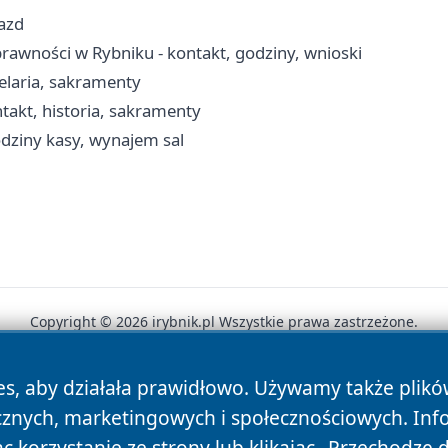
jazd
awności w Rybniku - kontakt, godziny, wnioski
elaria, sakramenty
takt, historia, sakramenty
godziny kasy, wynajem sal
Copyright © 2026 irybnik.pl Wszystkie prawa zastrzeżone.
es, aby działała prawidłowo. Używamy także plik
News
Autorzy
Polityka Prywatności
Polityka Cookie
cznych, marketingowych i społecznościowych. Inf
 korzystanie ze strony lub klikając „Przechodzę 