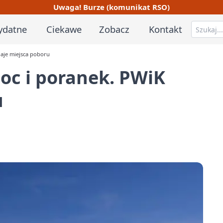
Uwaga! Burze (komunikat RSO)
ydatne
Ciekawe
Zobacz
Kontakt
aje miejsca poboru
oc i poranek. PWiK
u