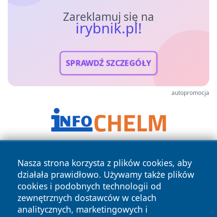
Zareklamuj się na
irybnik.pl!
SPRAWDŹ SZCZEGÓŁY
autopromocja
Nasza strona korzysta z plików cookies, aby
działała prawidłowo. Używamy także plików
cookies i podobnych technologii od
zewnętrznych dostawców w celach
analitycznych, marketingowych i
Copyright © 2026 irybnik.pl Wszystkie prawa zastrzeżone.