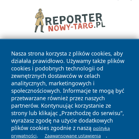
Nasza strona korzysta z plików cookies, aby
działała prawidłowo. Używamy także plików
cookies i podobnych technologii od
zewnętrznych dostawców w celach
analitycznych, marketingowych i
Copyright © 2026 irybnik.pl Wszystkie prawa zastrzeżone.
społecznościowych. Informacje te mogą być
przetwarzane również przez naszych
partnerów. Kontynuując korzystanie ze
Polityka
Polityka
News
Autorzy
strony lub klikając „Przechodzę do serwisu",
Prywatności
Cookies
wyrażasz zgodę na użycie dodatkowych
plików cookies zgodnie z naszą
polityką
.
.
prywatności
Zaawansowane ustawienia