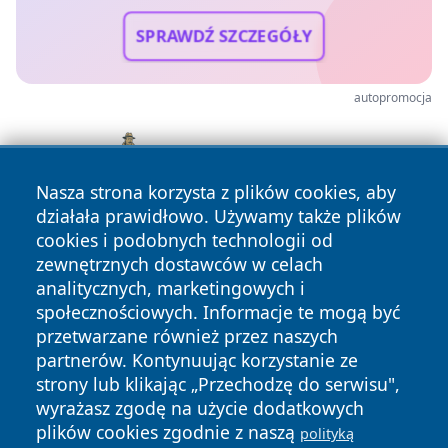
SPRAWDŹ SZCZEGÓŁY
autopromocja
Nasza strona korzysta z plików cookies, aby
działała prawidłowo. Używamy także plików
cookies i podobnych technologii od
zewnętrznych dostawców w celach
analitycznych, marketingowych i
społecznościowych. Informacje te mogą być
przetwarzane również przez naszych
partnerów. Kontynuując korzystanie ze
Copyright © 2026 irybnik.pl Wszystkie prawa zastrzeżone.
strony lub klikając „Przechodzę do serwisu",
wyrażasz zgodę na użycie dodatkowych
plików cookies zgodnie z naszą
polityką
Polityka
Polityka