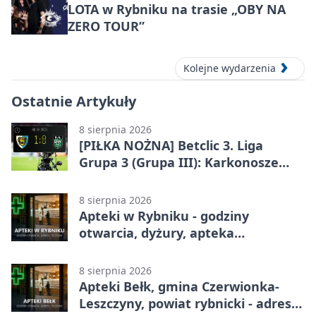
LOTA w Rybniku na trasie „OBY NA
ZERO TOUR”
Kolejne wydarzenia
Ostatnie Artykuły
8 sierpnia 2026
[PIŁKA NOŻNA] Betclic 3. Liga
Grupa 3 (Grupa III): Karkonosze
Jelenia Góra – ROW 1964 Rybnik 1:0
8 sierpnia 2026
Apteki w Rybniku - godziny
otwarcia, dyżury, apteka
całodobowa
8 sierpnia 2026
Apteki Bełk, gmina Czerwionka-
Leszczyny, powiat rybnicki - adresy,