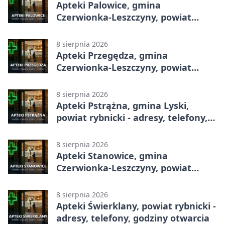
Apteki Palowice, gmina
Czerwionka-Leszczyny, powiat
rybnicki - adresy, telefony, godziny
otwarcia
8 sierpnia 2026
Apteki Przegędza, gmina
Czerwionka-Leszczyny, powiat
rybnicki - adresy, telefony, godziny
otwarcia
8 sierpnia 2026
Apteki Pstrążna, gmina Lyski,
powiat rybnicki - adresy, telefony,
godziny otwarcia
8 sierpnia 2026
Apteki Stanowice, gmina
Czerwionka-Leszczyny, powiat
rybnicki - adresy, telefony, godziny
otwarcia
8 sierpnia 2026
Apteki Świerklany, powiat rybnicki -
adresy, telefony, godziny otwarcia