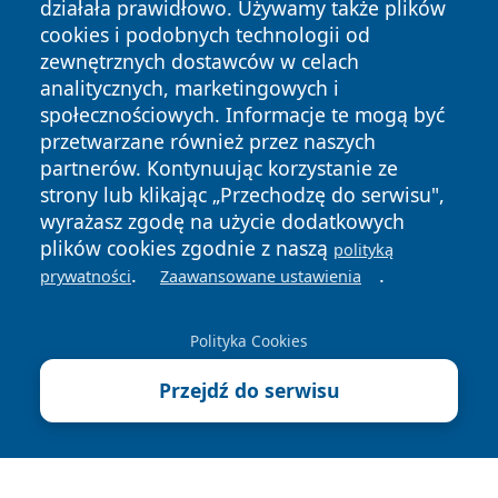
działała prawidłowo. Używamy także plików
cookies i podobnych technologii od
zewnętrznych dostawców w celach
analitycznych, marketingowych i
społecznościowych. Informacje te mogą być
przetwarzane również przez naszych
partnerów. Kontynuując korzystanie ze
Copyright © 2026 irybnik.pl Wszystkie prawa zastrzeżone.
strony lub klikając „Przechodzę do serwisu",
wyrażasz zgodę na użycie dodatkowych
plików cookies zgodnie z naszą
polityką
Polityka
Polityka
.
.
prywatności
Zaawansowane ustawienia
News
Autorzy
Prywatności
Cookies
Polityka Cookies
Przejdź do serwisu