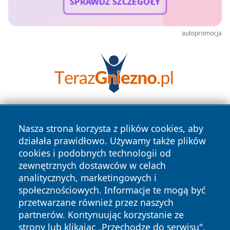
SPRAWDŹ SZCZEGÓŁY
autopromocja
Nasza strona korzysta z plików cookies, aby
działała prawidłowo. Używamy także plików
cookies i podobnych technologii od
zewnętrznych dostawców w celach
analitycznych, marketingowych i
Copyright © 2026 irybnik.pl Wszystkie prawa zastrzeżone.
społecznościowych. Informacje te mogą być
przetwarzane również przez naszych
partnerów. Kontynuując korzystanie ze
Polityka
Polityka
News
Autorzy
strony lub klikając „Przechodzę do serwisu",
Prywatności
Cookies