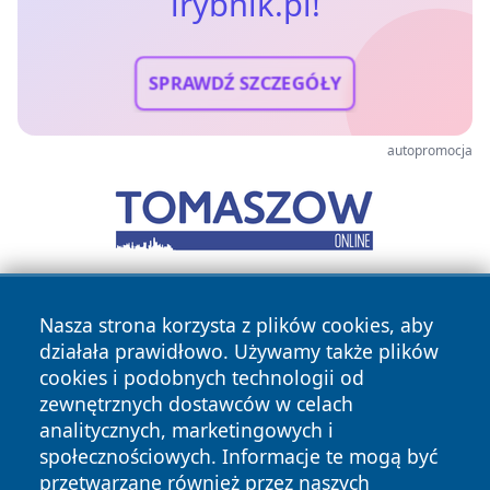
irybnik.pl!
SPRAWDŹ SZCZEGÓŁY
autopromocja
Nasza strona korzysta z plików cookies, aby
działała prawidłowo. Używamy także plików
cookies i podobnych technologii od
zewnętrznych dostawców w celach
analitycznych, marketingowych i
Copyright © 2026 irybnik.pl Wszystkie prawa zastrzeżone.
społecznościowych. Informacje te mogą być
przetwarzane również przez naszych