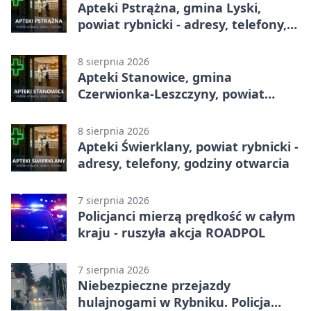
Apteki Pstrążna, gmina Lyski,
powiat rybnicki - adresy, telefony,
godziny otwarcia
8 sierpnia 2026
Apteki Stanowice, gmina
Czerwionka-Leszczyny, powiat
rybnicki - adresy, telefony, godziny
otwarcia
8 sierpnia 2026
Apteki Świerklany, powiat rybnicki -
adresy, telefony, godziny otwarcia
7 sierpnia 2026
Policjanci mierzą prędkość w całym
kraju - ruszyła akcja ROADPOL
7 sierpnia 2026
Niebezpieczne przejazdy
hulajnogami w Rybniku. Policja