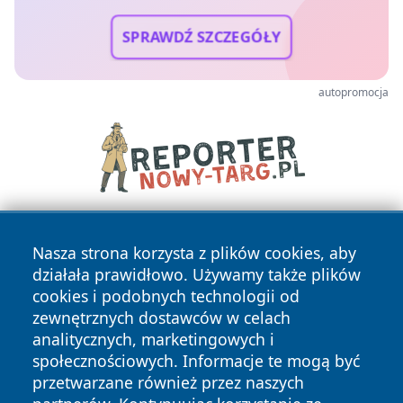
SPRAWDŹ SZCZEGÓŁY
autopromocja
Nasza strona korzysta z plików cookies, aby
działała prawidłowo. Używamy także plików
cookies i podobnych technologii od
zewnętrznych dostawców w celach
analitycznych, marketingowych i
Copyright © 2026 irybnik.pl Wszystkie prawa zastrzeżone.
społecznościowych. Informacje te mogą być
przetwarzane również przez naszych