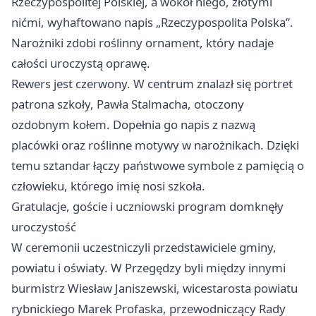
Rzeczypospolitej Polskiej, a wokół niego, złotymi
nićmi, wyhaftowano napis „Rzeczypospolita Polska”.
Narożniki zdobi roślinny ornament, który nadaje
całości uroczystą oprawę.
Rewers jest czerwony. W centrum znalazł się portret
patrona szkoły, Pawła Stalmacha, otoczony
ozdobnym kołem. Dopełnia go napis z nazwą
placówki oraz roślinne motywy w narożnikach. Dzięki
temu sztandar łączy państwowe symbole z pamięcią o
człowieku, którego imię nosi szkoła.
Gratulacje, goście i uczniowski program domknęły
uroczystość
W ceremonii uczestniczyli przedstawiciele gminy,
powiatu i oświaty. W Przegędzy byli między innymi
burmistrz Wiesław Janiszewski, wicestarosta powiatu
rybnickiego Marek Profaska, przewodniczący Rady