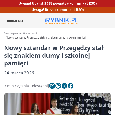
Uwaga! Upał st.3 ( 32 powiaty) (komunikat RSO)
Uwaga! Burze (komunikat RSO)
MENU
Strona główna
Wiadomości
Nowy sztandar w Przegędzy stał się znakiem dumy i szkolnej pamięci
Nowy sztandar w Przegędzy stał
się znakiem dumy i szkolnej
pamięci
24 marca 2026
3 min czytania
Udostępnij