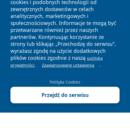
cookies i podobnych technologii od
zewnętrznych dostawców w celach
analitycznych, marketingowych i
społecznościowych. Informacje te mogą być
przetwarzane również przez naszych
Copyright © 2026 irybnik.pl Wszystkie prawa zastrzeżone.
partnerów. Kontynuując korzystanie ze
strony lub klikając „Przechodzę do serwisu",
wyrażasz zgodę na użycie dodatkowych
Polityka
Polityka
plików cookies zgodnie z naszą
polityką
News
Autorzy
Prywatności
Cookies
.
.
prywatności
Zaawansowane ustawienia
Polityka Cookies
Przejdź do serwisu