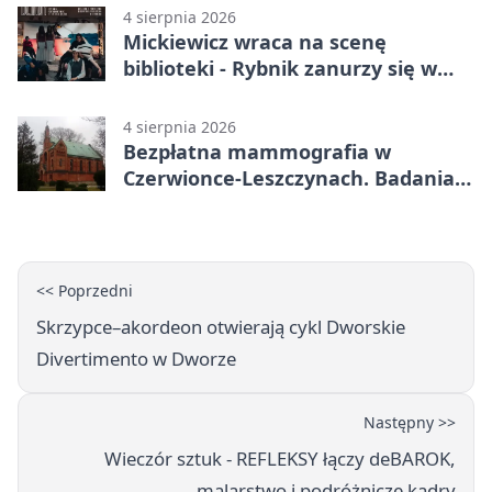
4 sierpnia 2026
Mickiewicz wraca na scenę
biblioteki - Rybnik zanurzy się w
„Dziadach”
4 sierpnia 2026
Bezpłatna mammografia w
Czerwionce-Leszczynach. Badania
w dwóch punktach
<< Poprzedni
Skrzypce–akordeon otwierają cykl Dworskie
Divertimento w Dworze
Następny >>
Wieczór sztuk - REFLEKSY łączy deBAROK,
malarstwo i podróżnicze kadry