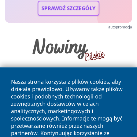
SPRAWDŹ SZCZEGÓŁY
autopromocja
Nasza strona korzysta z plików cookies, aby
działała prawidłowo. Używamy także plików
cookies i podobnych technologii od
zewnętrznych dostawców w celach
analitycznych, marketingowych i
Copyright © 2026 irybnik.pl Wszystkie prawa zastrzeżone.
społecznościowych. Informacje te mogą być
przetwarzane również przez naszych
partnerów. Kontynuując korzystanie ze
Polityka
Polityka