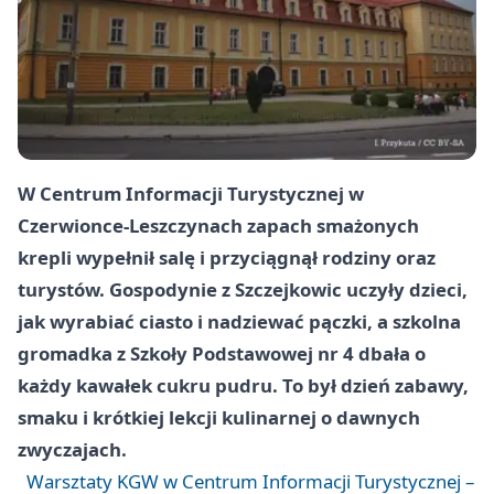
W Centrum Informacji Turystycznej w
Czerwionce-Leszczynach zapach smażonych
krepli wypełnił salę i przyciągnął rodziny oraz
turystów. Gospodynie z
Szczejkowic
uczyły dzieci,
jak wyrabiać ciasto i nadziewać pączki, a szkolna
gromadka z
Szkoły Podstawowej nr 4
dbała o
każdy kawałek cukru pudru. To był dzień zabawy,
smaku i krótkiej lekcji kulinarnej o dawnych
zwyczajach.
Warsztaty KGW w Centrum Informacji Turystycznej –