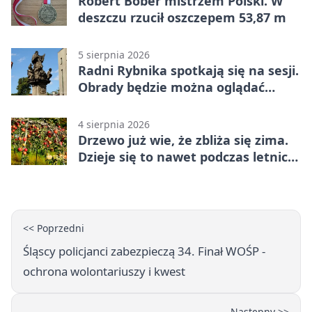
Robert Bober mistrzem Polski. W
deszczu rzucił oszczepem 53,87 m
5 sierpnia 2026
Radni Rybnika spotkają się na sesji.
Obrady będzie można oglądać
online
4 sierpnia 2026
Drzewo już wie, że zbliża się zima.
Dzieje się to nawet podczas letnich
upałów
<< Poprzedni
Śląscy policjanci zabezpieczą 34. Finał WOŚP -
ochrona wolontariuszy i kwest
Następny >>