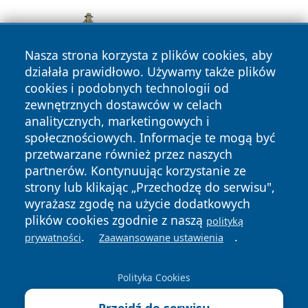
Nasza strona korzysta z plików cookies, aby
działała prawidłowo. Używamy także plików
cookies i podobnych technologii od
zewnętrznych dostawców w celach
analitycznych, marketingowych i
społecznościowych. Informacje te mogą być
przetwarzane również przez naszych
partnerów. Kontynuując korzystanie ze
Copyright © 2026 irybnik.pl Wszystkie prawa zastrzeżone.
strony lub klikając „Przechodzę do serwisu",
wyrażasz zgodę na użycie dodatkowych
plików cookies zgodnie z naszą
polityką
Polityka
Polityka
News
Autorzy
.
.
prywatności
Zaawansowane ustawienia
Prywatności
Cookies
Polityka Cookies