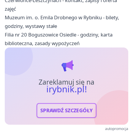
Czerwionce-Leszczynach - kontakt, zapisy i oferta
zajęć
Muzeum im. o. Emila Drobnego w Rybniku - bilety,
godziny, wystawy stałe
Filia nr 20 Boguszowice Osiedle - godziny, karta
biblioteczna, zasady wypożyczeń
Zareklamuj się na
irybnik.pl!
SPRAWDŹ SZCZEGÓŁY
autopromocja