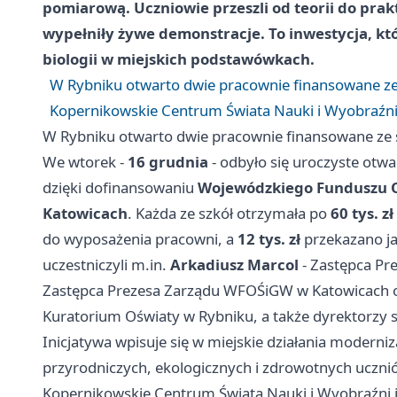
pomiarową. Uczniowie przeszli od teorii do prakt
wypełniły żywe demonstracje. To inwestycja, kt
biologii w miejskich podstawówkach.
W Rybniku otwarto dwie pracownie finansowane z
Kopernikowskie Centrum Świata Nauki i Wyobraźni 
W Rybniku otwarto dwie pracownie finansowane ze
We wtorek -
16 grudnia
- odbyło się uroczyste otw
dzięki dofinansowaniu
Wojewódzkiego Funduszu O
Katowicach
. Każda ze szkół otrzymała po
60 tys. zł
do wyposażenia pracowni, a
12 tys. zł
przekazano ja
uczestniczyli m.in.
Arkadiusz Marcol
- Zastępca Pr
Zastępca Prezesa Zarządu WFOŚiGW w Katowicach 
Kuratorium Oświaty w Rybniku, a także dyrektorzy 
Inicjatywa wpisuje się w miejskie działania moderni
przyrodniczych, ekologicznych i zdrowotnych uczni
Kopernikowskie Centrum Świata Nauki i Wyobraźni i