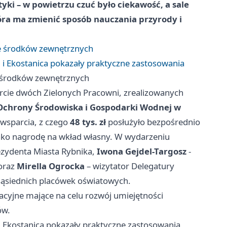
yki – w powietrzu czuć było ciekawość, a sale
óra ma zmienić sposób nauczania przyrody i
e środków zewnętrznych
i Ekostanica pokazały praktyczne zastosowania
 środków zewnętrznych
arcie dwóch Zielonych Pracowni, zrealizowanych
chrony Środowiska i Gospodarki Wodnej w
wsparcia, z czego
48 tys. zł
posłużyło bezpośrednio
ko nagrodę na wkład własny. W wydarzeniu
ezydenta Miasta Rybnika,
Iwona Gejdel-Targosz
-
oraz
Mirella Ogrocka
– wizytator Delegatury
sąsiednich placówek oświatowych.
zacyjne mające na celu rozwój umiejętności
ów.
 Ekostanica pokazały praktyczne zastosowania