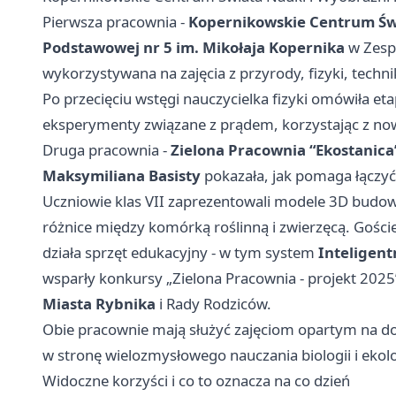
Pierwsza pracownia -
Kopernikowskie Centrum Św
Podstawowej nr 5 im. Mikołaja Kopernika
w Zespo
wykorzystywana na zajęcia z przyrody, fizyki, tech
Po przecięciu wstęgi nauczycielka fizyki omówiła eta
eksperymenty związane z prądem, korzystając z n
Druga pracownia -
Zielona Pracownia “Ekostanica
Maksymiliana Basisty
pokazała, jak pomaga łączyć
Uczniowie klas VII zaprezentowali modele 3D budowy 
różnice między komórką roślinną i zwierzęcą. Goście 
działa sprzęt edukacyjny - w tym system
Inteligent
wsparły konkursy „Zielona Pracownia - projekt 2025”
Miasta Rybnika
i Rady Rodziców.
Obie pracownie mają służyć zajęciom opartym na do
w stronę wielozmysłowego nauczania biologii i ekolo
Widoczne korzyści i co to oznacza na co dzień