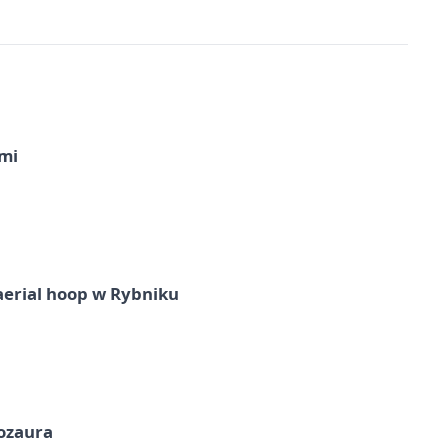
imi
aerial hoop w Rybniku
nozaura