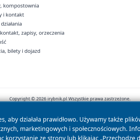
ny, kompostownia
 i kontakt
działania
ontakt, zapisy, orzeczenia
ość
, bilety i dojazd
Copyright © 2026 irybnik.pl Wszystkie prawa zastrzeżone.
es, aby działała prawidłowo. Używamy także plik
News
Autorzy
Polityka Prywatności
Polityka Cookie
cznych, marketingowych i społecznościowych. Inf
 korzystanie ze strony lub klikając „Przechodzę 