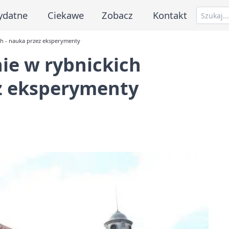
ydatne
Ciekawe
Zobacz
Kontakt
ch - nauka przez eksperymenty
ie w rybnickich
ez eksperymenty