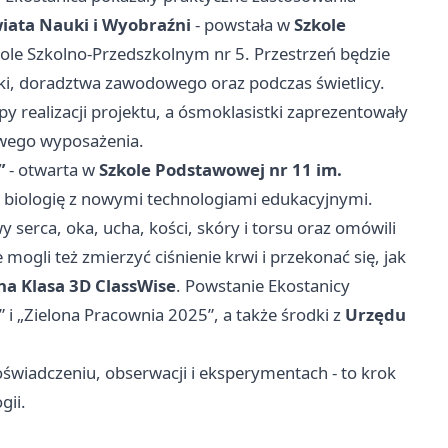
iata Nauki i Wyobraźni
- powstała w
Szkole
le Szkolno-Przedszkolnym nr 5. Przestrzeń będzie
niki, doradztwa zawodowego oraz podczas świetlicy.
py realizacji projektu, a ósmoklasistki zaprezentowały
owego wyposażenia.
”
- otwarta w
Szkole Podstawowej nr 11 im.
 biologię z nowymi technologiami edukacyjnymi.
serca, oka, ucha, kości, skóry i torsu oraz omówili
mogli też zmierzyć ciśnienie krwi i przekonać się, jak
na Klasa 3D ClassWise
. Powstanie Ekostanicy
 i „Zielona Pracownia 2025”, a także środki z
Urzędu
świadczeniu, obserwacji i eksperymentach - to krok
gii.