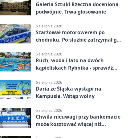
Galeria Sztuki Rzeczna doceniona
podwójnie. Trwa głosowanie
6 sierpnia 2026
Szarżował motorowerem po
chodniku. Po służbie zatrzymał go
policjant z Rybnika
6 sierpnia 2026
Ruch, woda i lato na dwóch
kąpieliskach Rybnika - sprawdź
sierpniowy plan
6 sierpnia 2026
Daria ze Śląska wystąpi na
Kampusie. Wstęp wolny
5 sierpnia 2026
Chwila nieuwagi przy bankomacie
może kosztować więcej niż
wypłacona gotówka