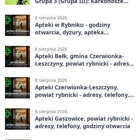
Grupa 3 (Grupa III): Karkonosze
Jelenia Góra – ROW 1964 Rybnik 1:0
8 sierpnia 2026
Apteki w Rybniku - godziny
otwarcia, dyżury, apteka
całodobowa
8 sierpnia 2026
Apteki Bełk, gmina Czerwionka-
Leszczyny, powiat rybnicki - adresy,
telefony, godziny otwarcia
8 sierpnia 2026
Apteki Czerwionka-Leszczyny,
powiat rybnicki - adresy, telefony,
godziny otwarcia
8 sierpnia 2026
Apteki Gaszowice, powiat rybnicki -
adresy, telefony, godziny otwarcia