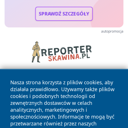
SPRAWDŹ SZCZEGÓŁY
autopromocja
Nasza strona korzysta z plików cookies, aby
działała prawidłowo. Używamy także plików
cookies i podobnych technologii od
zewnętrznych dostawców w celach
analitycznych, marketingowych i
Copyright © 2026 irybnik.pl Wszystkie prawa zastrzeżone.
społecznościowych. Informacje te mogą być
przetwarzane również przez naszych