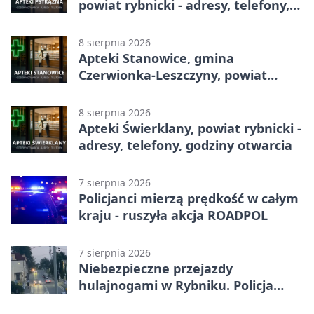
powiat rybnicki - adresy, telefony,
godziny otwarcia
8 sierpnia 2026
Apteki Stanowice, gmina
Czerwionka-Leszczyny, powiat
rybnicki - adresy, telefony, godziny
otwarcia
8 sierpnia 2026
Apteki Świerklany, powiat rybnicki -
adresy, telefony, godziny otwarcia
7 sierpnia 2026
Policjanci mierzą prędkość w całym
kraju - ruszyła akcja ROADPOL
7 sierpnia 2026
Niebezpieczne przejazdy
hulajnogami w Rybniku. Policja
sprawdza nagrania