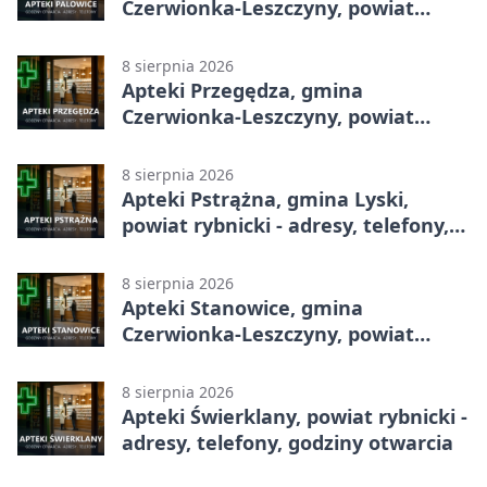
Czerwionka-Leszczyny, powiat
rybnicki - adresy, telefony, godziny
otwarcia
8 sierpnia 2026
Apteki Przegędza, gmina
Czerwionka-Leszczyny, powiat
rybnicki - adresy, telefony, godziny
otwarcia
8 sierpnia 2026
Apteki Pstrążna, gmina Lyski,
powiat rybnicki - adresy, telefony,
godziny otwarcia
8 sierpnia 2026
Apteki Stanowice, gmina
Czerwionka-Leszczyny, powiat
rybnicki - adresy, telefony, godziny
otwarcia
8 sierpnia 2026
Apteki Świerklany, powiat rybnicki -
adresy, telefony, godziny otwarcia