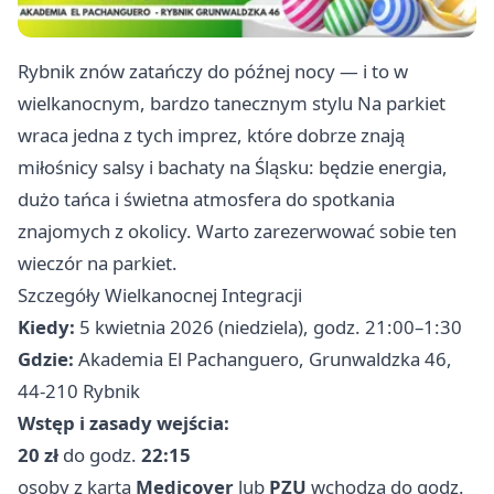
Rybnik znów zatańczy do późnej nocy — i to w
wielkanocnym, bardzo tanecznym stylu Na parkiet
wraca jedna z tych imprez, które dobrze znają
miłośnicy salsy i bachaty na Śląsku: będzie energia,
dużo tańca i świetna atmosfera do spotkania
znajomych z okolicy. Warto zarezerwować sobie ten
wieczór na parkiet.
Szczegóły Wielkanocnej Integracji
Kiedy:
5 kwietnia 2026 (niedziela), godz. 21:00–1:30
Gdzie:
Akademia El Pachanguero, Grunwaldzka 46,
44-210 Rybnik
Wstęp i zasady wejścia:
20 zł
do godz.
22:15
osoby z kartą
Medicover
lub
PZU
wchodzą do godz.