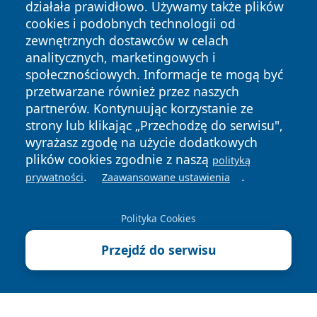
działała prawidłowo. Używamy także plików
cookies i podobnych technologii od
zewnętrznych dostawców w celach
analitycznych, marketingowych i
społecznościowych. Informacje te mogą być
przetwarzane również przez naszych
Copyright © 2026 irybnik.pl Wszystkie prawa zastrzeżone.
partnerów. Kontynuując korzystanie ze
strony lub klikając „Przechodzę do serwisu",
wyrażasz zgodę na użycie dodatkowych
Polityka
Polityka
News
Autorzy
plików cookies zgodnie z naszą
Prywatności
Cookies
polityką
.
.
prywatności
Zaawansowane ustawienia
Polityka Cookies
Przejdź do serwisu