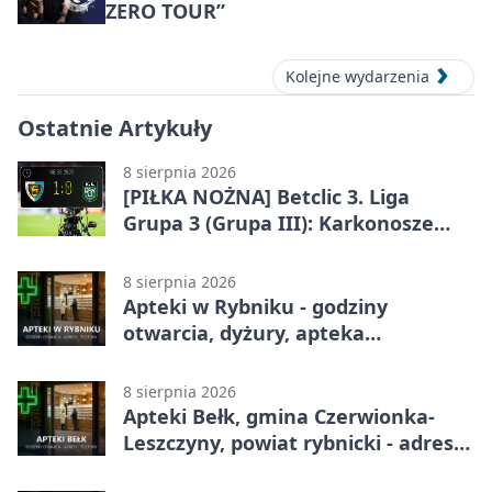
ZERO TOUR”
Kolejne wydarzenia
Ostatnie Artykuły
8 sierpnia 2026
[PIŁKA NOŻNA] Betclic 3. Liga
Grupa 3 (Grupa III): Karkonosze
Jelenia Góra – ROW 1964 Rybnik 1:0
8 sierpnia 2026
Apteki w Rybniku - godziny
otwarcia, dyżury, apteka
całodobowa
8 sierpnia 2026
Apteki Bełk, gmina Czerwionka-
Leszczyny, powiat rybnicki - adresy,
telefony, godziny otwarcia