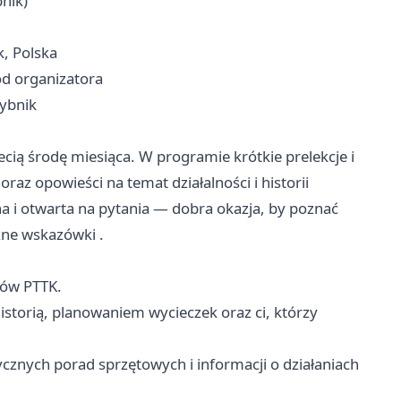
nik)
k, Polska
od organizatora
Rybnik
ecią środę miesiąca. W programie krótkie prelekcje i
az opowieści na temat działalności i historii
a i otwarta na pytania — dobra okazja, by poznać
zne wskazówki .
ków PTTK.
historią, planowaniem wycieczek oraz ci, którzy
tycznych porad sprzętowych i informacji o działaniach