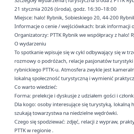
Szczegóły wydarzenia (Turystyczna środa z PTTK Ryb
21 stycznia 2026 (środa), godz. 16:30–18:00
Miejsce: halo! Rybnik, Sobieskiego 20, 44-200 Rybni
Informacje o cenie / wejściówkach: brak informacji 
Organizatorzy: PTTK Rybnik we współpracy z halo! 
O wydarzeniu
To spotkanie wpisuje się w cykl odbywający się w trz
rozmowy o podróżach, relacje pasjonatów turystyki or
rybnickiego PTTK-u. Atmosfera zwykle jest kameraln
lokalną społeczność turystyczną i wymienić praktyc
Co warto wiedzieć:
Forma: prelekcje i dyskusje z udziałem gości i człon
Dla kogo: osoby interesujące się turystyką, lokalną 
szukają towarzystwa na niedzielne wędrówki.
Czego się spodziewać: zdjęć, relacji z wypraw, prak
PTTK w regionie .