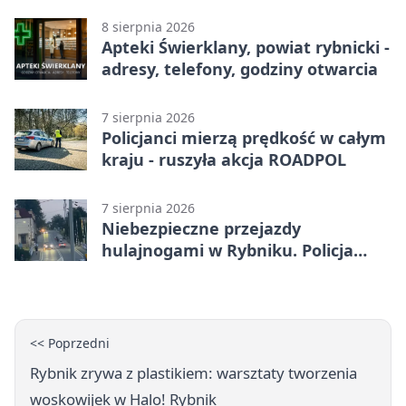
otwarcia
8 sierpnia 2026
Apteki Świerklany, powiat rybnicki -
adresy, telefony, godziny otwarcia
7 sierpnia 2026
Policjanci mierzą prędkość w całym
kraju - ruszyła akcja ROADPOL
7 sierpnia 2026
Niebezpieczne przejazdy
hulajnogami w Rybniku. Policja
sprawdza nagrania
<< Poprzedni
Rybnik zrywa z plastikiem: warsztaty tworzenia
woskowijek w Halo! Rybnik