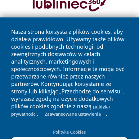
Nasza strona korzysta z plików cookies, aby
działała prawidłowo. Używamy także plików
cookies i podobnych technologii od
zewnętrznych dostawców w celach
analitycznych, marketingowych i
Copyright © 2026 irybnik.pl Wszystkie prawa zastrzeżone.
społecznościowych. Informacje te mogą być
przetwarzane również przez naszych
partnerów. Kontynuując korzystanie ze
Polityka
Polityka
News
Autorzy
strony lub klikając „Przechodzę do serwisu",
Prywatności
Cookies
wyrażasz zgodę na użycie dodatkowych
plików cookies zgodnie z naszą
polityką
.
.
prywatności
Zaawansowane ustawienia
Polityka Cookies