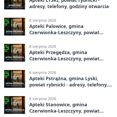
adresy, telefony, godziny otwarcia
8 sierpnia 2026
Apteki Palowice, gmina
Czerwionka-Leszczyny, powiat
rybnicki - adresy, telefony, godziny
otwarcia
8 sierpnia 2026
Apteki Przegędza, gmina
Czerwionka-Leszczyny, powiat
rybnicki - adresy, telefony, godziny
otwarcia
8 sierpnia 2026
Apteki Pstrążna, gmina Lyski,
powiat rybnicki - adresy, telefony,
godziny otwarcia
8 sierpnia 2026
Apteki Stanowice, gmina
Czerwionka-Leszczyny, powiat
rybnicki - adresy, telefony, godziny