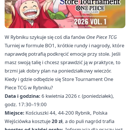
W Rybniku szykuje się coś dla fanów
One Piece TCG
Turniej w formule BO1, krótkie rundy i nagrody, które
naprawdę potrafią podkręcić emocje przy stole. Jeśli
masz swoją talię i chcesz sprawdzić ją w praktyce, to
brzmi jak dobry plan na poniedziałkowy wieczór.
Kiedy i gdzie odbędzie się Store Tournament One
Piece TCG w Rybniku?
Data i godzina:
6 kwietnia 2026 r. (poniedziałek),
godz. 17:30–19:00
Miejsce:
Kościuszki 44, 44-200 Rybnik, Polska
Wejściówka kosztuje
20 zł
, a do puli nagród trafia
booster od każdej osoby
. Informacja dla graczy jest