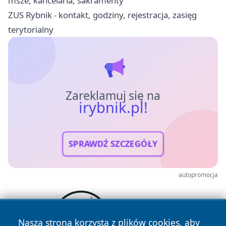
msze, kancelaria, sakramenty
ZUS Rybnik - kontakt, godziny, rejestracja, zasięg
terytorialny
Zareklamuj się na
irybnik.pl!
SPRAWDŹ SZCZEGÓŁY
autopromocja
Nasza strona korzysta z plików cookies, aby