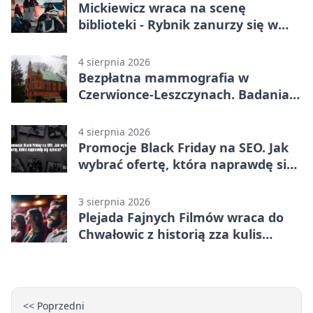
Mickiewicz wraca na scenę
biblioteki - Rybnik zanurzy się w
„Dziadach”
4 sierpnia 2026
Bezpłatna mammografia w
Czerwionce-Leszczynach. Badania
w dwóch punktach
4 sierpnia 2026
Promocje Black Friday na SEO. Jak
wybrać ofertę, która naprawdę się
opłaca?
3 sierpnia 2026
Plejada Fajnych Filmów wraca do
Chwałowic z historią zza kulis
Disneya
<< Poprzedni