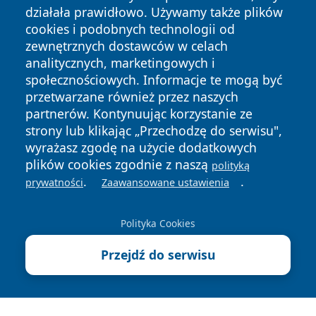
działała prawidłowo. Używamy także plików
cookies i podobnych technologii od
zewnętrznych dostawców w celach
analitycznych, marketingowych i
społecznościowych. Informacje te mogą być
przetwarzane również przez naszych
partnerów. Kontynuując korzystanie ze
strony lub klikając „Przechodzę do serwisu",
Copyright © 2026 irybnik.pl Wszystkie prawa zastrzeżone.
wyrażasz zgodę na użycie dodatkowych
plików cookies zgodnie z naszą
polityką
.
.
prywatności
Zaawansowane ustawienia
Polityka
Polityka
News
Autorzy
Prywatności
Cookies
Polityka Cookies
Przejdź do serwisu