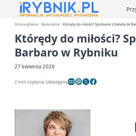
Prz
Strona główna
Wydarzenia
Którędy do miłości? Spotkanie z Natalią de B
Którędy do miłości? Sp
Barbaro w Rybniku
27 kwietnia 2026
2 min czytania
Udostępnij