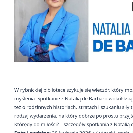
W rybnickiej bibliotece szykuje się wieczór, który 
myślenia. Spotkanie z Natalią de Barbaro wokół ksią
też o rodzinnych historiach, stratach i szukaniu siły 
rodzaj wydarzenia, na który dobrze po prostu przyj
Którędy do miłości? – szczegóły spotkania z Natalią
Data i godzina:
28 kwietnia 2026 r. (wtorek), godz.