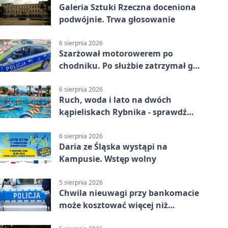
Galeria Sztuki Rzeczna doceniona
podwójnie. Trwa głosowanie
6 sierpnia 2026
Szarżował motorowerem po
chodniku. Po służbie zatrzymał go
policjant z Rybnika
6 sierpnia 2026
Ruch, woda i lato na dwóch
kąpieliskach Rybnika - sprawdź
sierpniowy plan
6 sierpnia 2026
Daria ze Śląska wystąpi na
Kampusie. Wstęp wolny
5 sierpnia 2026
Chwila nieuwagi przy bankomacie
może kosztować więcej niż
wypłacona gotówka