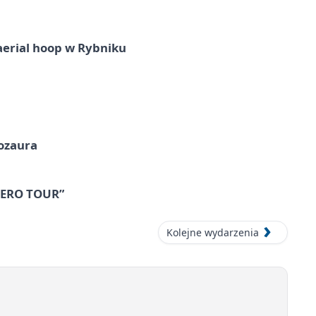
aerial hoop w Rybniku
nozaura
 ZERO TOUR”
Kolejne wydarzenia